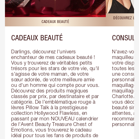
DÉCOUVREZ LES
CADEAUX BEAUTÉ
CADEAUX BEAUTÉ
CONSULT
Darlings, découvrez l'univers 
N'avez-vous 
enchanteur de mes cadeaux beauté ! 
maquilleur o
Vous y trouverez de véritables petits 
votre dispos
trésors pour les stars de votre vie, qu'il 
toutes les f
s'agisse de votre maman, de votre 
une consulta
sœur adorée, de votre meilleure amie 
personnalis
ou d'un homme qui compte pour vous. 
maquillage 
Découvrez des produits magiques 
maquillage 
classés par prix, par destinataire et par 
Charlotte. L
catégorie. De l'emblématique rouge à 
vous découv
lèvres Pillow Talk à la prestigieuse 
beauté simp
collection Hollywood Flawless, en 
attentes, ai
passant par mon NOUVEAU calendrier 
recommandat
de l'Avent Beauty Treasure Chest of 
personnalis
Emotions, vous trouverez le cadeau 
idéal pour tous les fans de produits de 