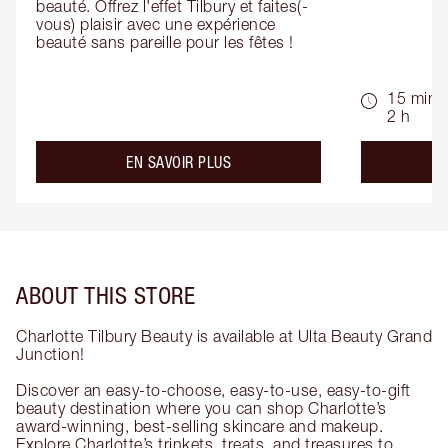
beauté. Offrez l'effet Tilbury et faites(-
vous) plaisir avec une expérience 
beauté sans pareille pour les fêtes !
15 min -
2 h
about the
EN SAVOIR PLUS
ABOUT THIS STORE
Charlotte Tilbury Beauty is available at Ulta Beauty Grand
Junction!
Discover an easy-to-choose, easy-to-use, easy-to-gift
beauty destination where you can shop Charlotte’s
award-winning, best-selling skincare and makeup.
Explore Charlotte’s trinkets, treats, and treasures to