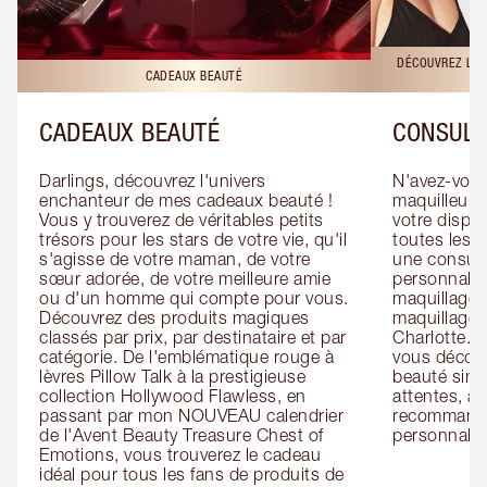
DÉCOUVREZ LES
CADEAUX BEAUTÉ
CADEAUX BEAUTÉ
CONSULT
Darlings, découvrez l'univers 
N'avez-vous 
enchanteur de mes cadeaux beauté ! 
maquilleur o
Vous y trouverez de véritables petits 
votre dispos
trésors pour les stars de votre vie, qu'il 
toutes les f
s'agisse de votre maman, de votre 
une consulta
sœur adorée, de votre meilleure amie 
personnalis
ou d'un homme qui compte pour vous. 
maquillage 
Découvrez des produits magiques 
maquillage 
classés par prix, par destinataire et par 
Charlotte. L
catégorie. De l'emblématique rouge à 
vous découv
lèvres Pillow Talk à la prestigieuse 
beauté simp
collection Hollywood Flawless, en 
attentes, ai
passant par mon NOUVEAU calendrier 
recommandat
de l'Avent Beauty Treasure Chest of 
personnalis
Emotions, vous trouverez le cadeau 
idéal pour tous les fans de produits de 