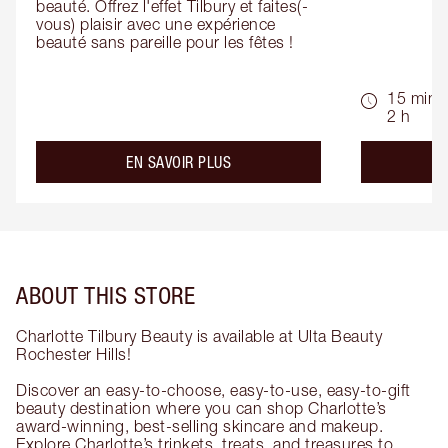
beauté. Offrez l'effet Tilbury et faites(-
vous) plaisir avec une expérience 
beauté sans pareille pour les fêtes !
15 min -
2 h
about the
EN SAVOIR PLUS
ABOUT THIS STORE
Charlotte Tilbury Beauty is available at Ulta Beauty
Rochester Hills!
Discover an easy-to-choose, easy-to-use, easy-to-gift
beauty destination where you can shop Charlotte’s
award-winning, best-selling skincare and makeup.
Explore Charlotte’s trinkets, treats, and treasures to