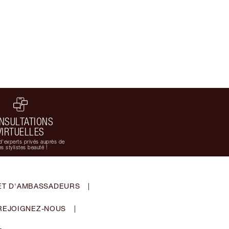
NSULTATIONS
VIRTUELLES
d'experts privés auprès de
s stylistes beauté !
ET D'AMBASSADEURS
|
REJOIGNEZ-NOUS
|