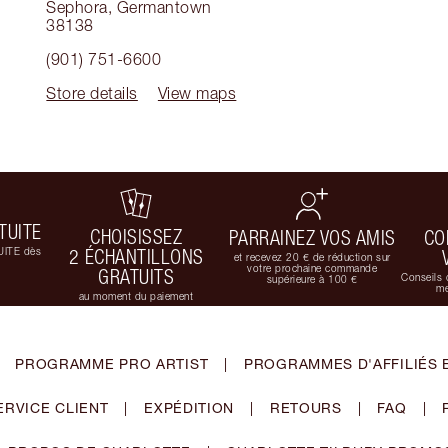
Sephora
,
Germantown
38138
(901) 751-6600
Store details
View maps
TUITE
CHOISISSEZ
PARRAINEZ VOS AMIS
CO
UITE dès
2 ÉCHANTILLONS
et recevez 20 € de réduction sur
votre prochaine commande
GRATUITS
Conseils 
supérieure à 100 €
me
au moment du paiement
PROGRAMME PRO ARTIST
|
PROGRAMMES D'AFFILIÉS 
ERVICE CLIENT
|
EXPÉDITION
|
RETOURS
|
FAQ
|