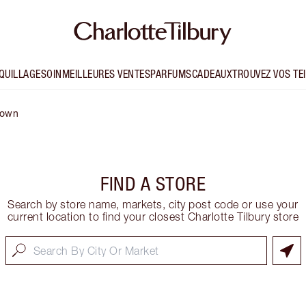
QUILLAGE
SOIN
MEILLEURES VENTES
PARFUMS
CADEAUX
TROUVEZ VOS TE
town
FIND A STORE
Search by store name, markets, city post code or use your
current location to find your closest Charlotte Tilbury store