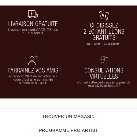
LIVRAISON GRATUITE
CHOISISSEZ
Livraison standard GRATUITE dès
2 ÉCHANTILLONS
59 € d'achats
GRATUITS
au moment du paiement
PARRAINEZ VOS AMIS
CONSULTATIONS
VIRTUELLES
et recevez 20 € de réduction sur
votre prochaine commande
Conseils d'experts privés auprès de
supérieure à 100 €
mes stylistes beauté !
TROUVER UN MAGASIN
PROGRAMME PRO ARTIST