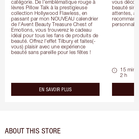
catégorie. De l'emblématique rouge à 
vous découv
lèvres Pillow Talk à la prestigieuse 
beauté simp
collection Hollywood Flawless, en 
attentes, ai
passant par mon NOUVEAU calendrier 
recommandat
de l'Avent Beauty Treasure Chest of 
personnalis
Emotions, vous trouverez le cadeau 
idéal pour tous les fans de produits de 
beauté. Offrez l'effet Tilbury et faites(-
vous) plaisir avec une expérience 
beauté sans pareille pour les fêtes !
15 min -
2 h
about the
EN SAVOIR PLUS
ABOUT THIS STORE