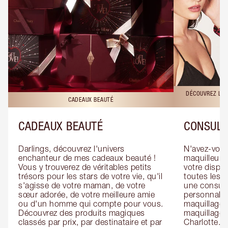
DÉCOUVREZ LES
CADEAUX BEAUTÉ
CADEAUX BEAUTÉ
CONSULT
Darlings, découvrez l'univers 
N'avez-vous 
enchanteur de mes cadeaux beauté ! 
maquilleur o
Vous y trouverez de véritables petits 
votre dispos
trésors pour les stars de votre vie, qu'il 
toutes les f
s'agisse de votre maman, de votre 
une consulta
sœur adorée, de votre meilleure amie 
personnalis
ou d'un homme qui compte pour vous. 
maquillage 
Découvrez des produits magiques 
maquillage 
classés par prix, par destinataire et par 
Charlotte. L