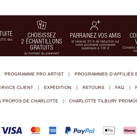
TUITE
CHOISISSEZ
PARRAINEZ VOS AMIS
CO
UITE dès
2 ÉCHANTILLONS
et recevez 20 € de réduction sur
votre prochaine commande
GRATUITS
Conseils 
supérieure à 100 €
me
au moment du paiement
PROGRAMME PRO ARTIST
|
PROGRAMMES D'AFFILIÉS 
ERVICE CLIENT
|
EXPÉDITION
|
RETOURS
|
FAQ
|
À PROPOS DE CHARLOTTE
|
CHARLOTTE TILBURY PROMO