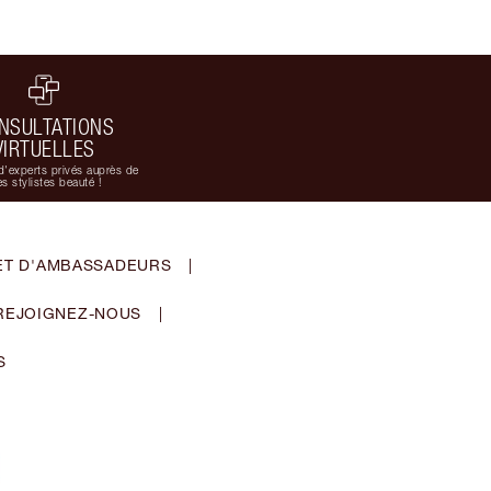
NSULTATIONS
VIRTUELLES
d'experts privés auprès de
s stylistes beauté !
ET D'AMBASSADEURS
|
REJOIGNEZ-NOUS
|
S