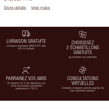
Store details
View maps
LIVRAISON GRATUITE
CHOISISSEZ
Livraison standard GRATUITE dès
2 ÉCHANTILLONS
59 € d'achats
GRATUITS
au moment du paiement
PARRAINEZ VOS AMIS
CONSULTATIONS
VIRTUELLES
et recevez 20 € de réduction sur
votre prochaine commande
Conseils d'experts privés auprès de
supérieure à 100 €
mes stylistes beauté !