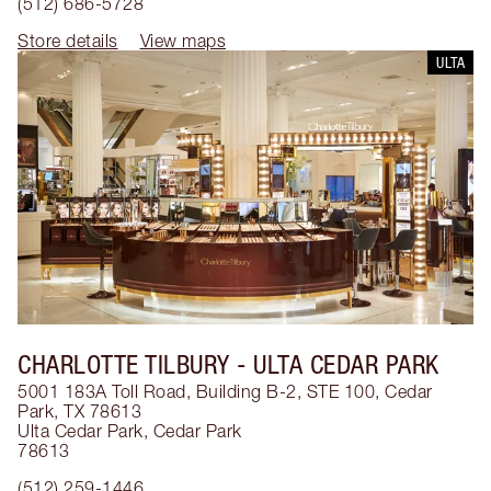
(512) 686-5728
Store details
View maps
ULTA
CHARLOTTE TILBURY
- ULTA CEDAR PARK
5001 183A Toll Road, Building B-2, STE 100, Cedar
Park, TX 78613
Ulta Cedar Park
,
Cedar Park
78613
(512) 259-1446