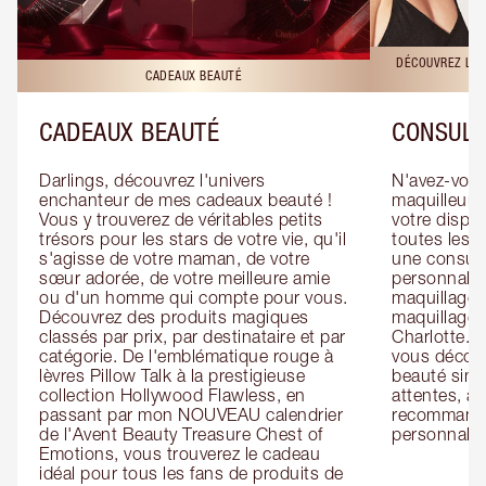
DÉCOUVREZ LES
CADEAUX BEAUTÉ
CADEAUX BEAUTÉ
CONSULT
Darlings, découvrez l'univers 
N'avez-vous 
enchanteur de mes cadeaux beauté ! 
maquilleur o
Vous y trouverez de véritables petits 
votre dispos
trésors pour les stars de votre vie, qu'il 
toutes les f
s'agisse de votre maman, de votre 
une consulta
sœur adorée, de votre meilleure amie 
personnalis
ou d'un homme qui compte pour vous. 
maquillage 
Découvrez des produits magiques 
maquillage 
classés par prix, par destinataire et par 
Charlotte. L
catégorie. De l'emblématique rouge à 
vous découv
lèvres Pillow Talk à la prestigieuse 
beauté simp
collection Hollywood Flawless, en 
attentes, ai
passant par mon NOUVEAU calendrier 
recommandat
de l'Avent Beauty Treasure Chest of 
personnalis
Emotions, vous trouverez le cadeau 
idéal pour tous les fans de produits de 