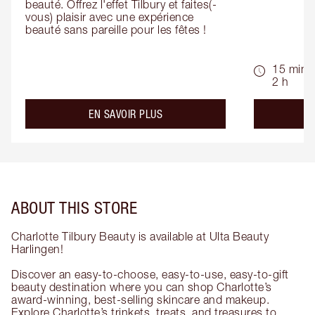
beauté. Offrez l'effet Tilbury et faites(-
vous) plaisir avec une expérience 
beauté sans pareille pour les fêtes !
15 min -
2 h
about the
EN SAVOIR PLUS
ABOUT THIS STORE
Charlotte Tilbury Beauty is available at Ulta Beauty
Harlingen!
Discover an easy-to-choose, easy-to-use, easy-to-gift
beauty destination where you can shop Charlotte’s
award-winning, best-selling skincare and makeup.
Explore Charlotte’s trinkets, treats, and treasures to