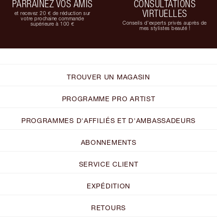
PARRAINEZ VOS AMIS
CONSULTATIONS
VIRTUELLES
et recevez 20 € de réduction sur
votre prochaine commande
Conseils d'experts privés auprès de
supérieure à 100 €
mes stylistes beauté !
TROUVER UN MAGASIN
PROGRAMME PRO ARTIST
PROGRAMMES D'AFFILIÉS ET D'AMBASSADEURS
ABONNEMENTS
SERVICE CLIENT
EXPÉDITION
RETOURS