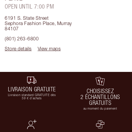
OPEN UNTIL 7:00 PM
6191 S. State Street
Sephora Fashion Place
,
Murray
84107
(801) 263-6800
Store details
View maps
LIVRAISON GRATUITE
CHOISISSEZ
Livraison standard GRATUITE dès
2 ÉCHANTILLONS
59 € d'achats
GRATUITS
au moment du paiement