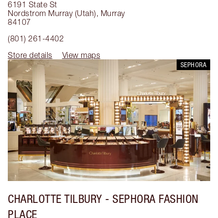
6191 State St
Nordstrom Murray (Utah)
,
Murray
84107
(801) 261-4402
Store details
View maps
SEPHORA
CHARLOTTE TILBURY
- SEPHORA FASHION
PLACE