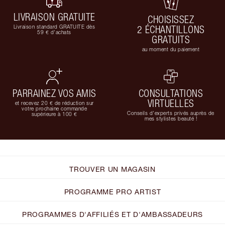
LIVRAISON GRATUITE
CHOISISSEZ
Livraison standard GRATUITE dès
2 ÉCHANTILLONS
59 € d'achats
GRATUITS
au moment du paiement
PARRAINEZ VOS AMIS
CONSULTATIONS
VIRTUELLES
et recevez 20 € de réduction sur
votre prochaine commande
Conseils d'experts privés auprès de
supérieure à 100 €
mes stylistes beauté !
TROUVER UN MAGASIN
PROGRAMME PRO ARTIST
PROGRAMMES D'AFFILIÉS ET D'AMBASSADEURS