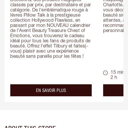
classés par prix, par destinataire et par 
Charlotte. L
catégorie. De l'emblématique rouge à 
vous découv
lèvres Pillow Talk à la prestigieuse 
beauté simp
collection Hollywood Flawless, en 
attentes, ai
passant par mon NOUVEAU calendrier 
recommandat
de l'Avent Beauty Treasure Chest of 
personnalis
Emotions, vous trouverez le cadeau 
idéal pour tous les fans de produits de 
beauté. Offrez l'effet Tilbury et faites(-
vous) plaisir avec une expérience 
beauté sans pareille pour les fêtes !
15 min -
2 h
about the
EN SAVOIR PLUS