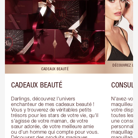
DÉCOUVREZ LES
CADEAUX BEAUTÉ
CADEAUX BEAUTÉ
CONSULT
Darlings, découvrez l'univers 
N'avez-vous 
enchanteur de mes cadeaux beauté ! 
maquilleur o
Vous y trouverez de véritables petits 
votre dispos
trésors pour les stars de votre vie, qu'il 
toutes les f
s'agisse de votre maman, de votre 
une consulta
sœur adorée, de votre meilleure amie 
personnalis
ou d'un homme qui compte pour vous. 
maquillage 
Découvrez des produits magiques 
maquillage 