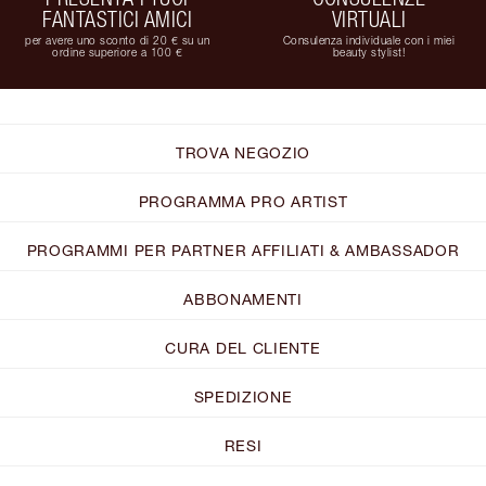
FANTASTICI AMICI
VIRTUALI
per avere uno sconto di 20 € su un
Consulenza individuale con i miei
ordine superiore a 100 €
beauty stylist!
TROVA NEGOZIO
PROGRAMMA PRO ARTIST
PROGRAMMI PER PARTNER AFFILIATI & AMBASSADOR
ABBONAMENTI
CURA DEL CLIENTE
SPEDIZIONE
RESI