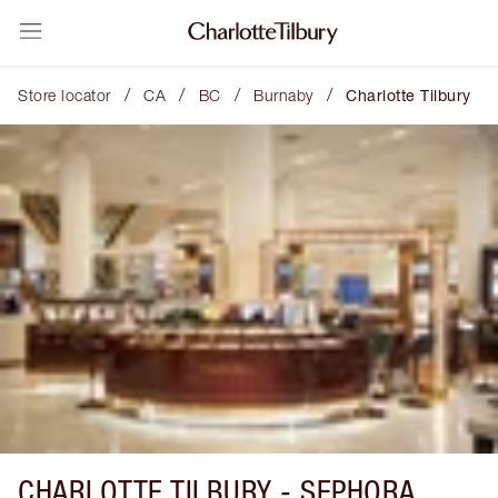
/
/
/
/
Store locator
CA
BC
Burnaby
Charlotte Tilbury
CHARLOTTE TILBURY -
SEPHORA