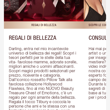
REGALI DI BELLEZZA
SCOPRI LE CONS
REGALI DI BELLEZZA
CONSULE
Darling, entra nel mio incantevole 
Hai mai pen
universo di bellezza dei regali! Scopri i 
artist o un 
tesori perfetti per le stelle della tua 
per insegnart
vita- favolose mamme, adorate sorelle, 
mestiere? P
migliori amiche o uomini affascinanti. 
video indivi
Scopri magici prodotti selezionati per 
nostra cons
prezzo, ricevente e categoria. 
esperto form
Dall'iconico rossetto Pillow Talk alla 
campo del m
favolosa collezione Hollywood 
Durante la c
Flawless, fino al mio NUOVO Beauty 
segreti di be
Treasure Chest of Emotions, c'è un 
base ai tuoi 
regalo per ogni amante della bellezza. 
per i prodott
Regala il tocco Tilbury e coccola le 
persone che ami e te stessa con una 