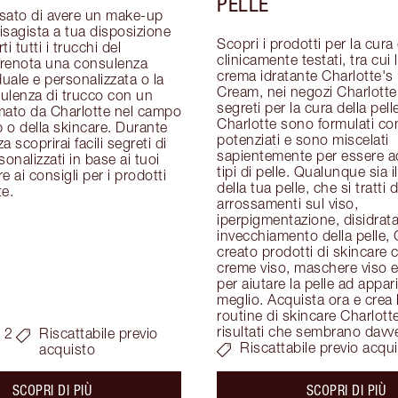
PELLE
sato di avere un make-up 
visagista a tua disposizione 
Scopri i prodotti per la cura d
i tutti i trucchi del 
clinicamente testati, tra cui 
renota una consulenza 
crema idratante Charlotte's 
duale e personalizzata o la 
Cream, nei negozi Charlotte T
ulenza di trucco con un 
segreti per la cura della pelle
mato da Charlotte nel campo 
Charlotte sono formulati con
o della skincare. Durante 
potenziati e sono miscelati 
 scoprirai facili segreti di 
sapientemente per essere adat
onalizzati in base ai tuoi 
tipi di pelle. Qualunque sia i
re ai consigli per i prodotti 
della tua pelle, che si tratti di
te.
arrossamenti sul viso, 
iperpigmentazione, disidrata
invecchiamento della pelle, 
creato prodotti di skincare c
creme viso, maschere viso e 
per aiutare la pelle ad apparir
meglio. Acquista ora e crea l
routine di skincare Charlotte
risultati che sembrano davv
 2
Riscattabile previo
Riscattabile previo acqu
acquisto
about the
ab
SCOPRI DI PIÙ
SCOPRI DI PIÙ