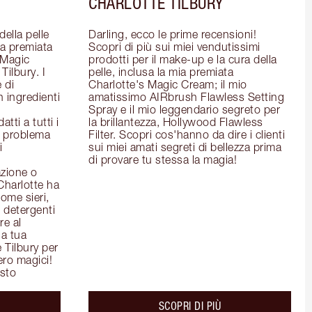
CHARLOTTE TILBURY
ella pelle 
Darling, ecco le prime recensioni! 
la premiata 
Scopri di più sui miei vendutissimi 
Magic 
prodotti per il make-up e la cura della 
ilbury. I 
pelle, inclusa la mia premiata 
 di 
Charlotte's Magic Cream; il mio 
 ingredienti 
amatissimo AIRbrush Flawless Setting 
Spray e il mio leggendario segreto per 
ti a tutti i 
la brillantezza, Hollywood Flawless 
l problema 
Filter. Scopri cos'hanno da dire i clienti 
 
sui miei amati segreti di bellezza prima 
di provare tu stessa la magia!
zione o 
Charlotte ha 
ome sieri, 
detergenti 
e al 
a tua 
 Tilbury per 
ero magici!
isto
out the
about the
SCOPRI DI PIÙ