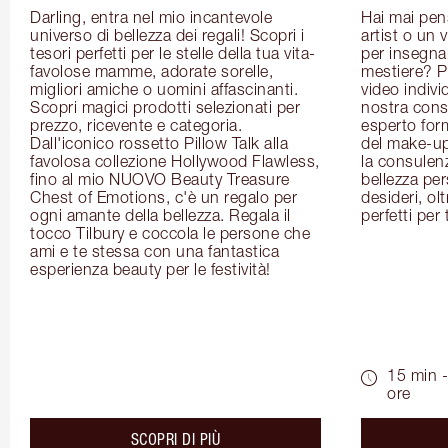
Darling, entra nel mio incantevole 
Hai mai pen
universo di bellezza dei regali! Scopri i 
artist o un 
tesori perfetti per le stelle della tua vita- 
per insegnart
favolose mamme, adorate sorelle, 
mestiere? P
migliori amiche o uomini affascinanti. 
video indivi
Scopri magici prodotti selezionati per 
nostra cons
prezzo, ricevente e categoria. 
esperto for
Dall'iconico rossetto Pillow Talk alla 
del make-up 
favolosa collezione Hollywood Flawless, 
la consulenza
fino al mio NUOVO Beauty Treasure 
bellezza pers
Chest of Emotions, c'è un regalo per 
desideri, olt
ogni amante della bellezza. Regala il 
perfetti per 
tocco Tilbury e coccola le persone che 
ami e te stessa con una fantastica 
esperienza beauty per le festività!
15 min -
ore
about the
SCOPRI DI PIÙ