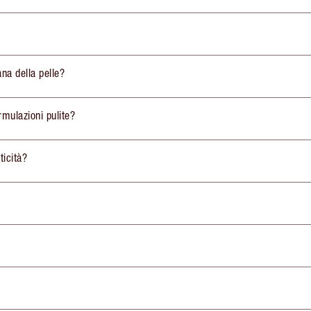
ana della pelle?
rmulazioni pulite?
ticità?