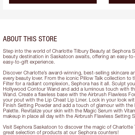
ABOUT THIS STORE
Step into the world of Charlotte Tilbury Beauty at Sephora 
beauty destination in Saskatoon awaits, offering an easy-t
easy-to-gift experience.
Discover Charlotte’s award-winning, best-selling skincare a
every beauty lover. From the iconic Pillow Talk collection to
Filter for a radiant complexion, Sephora has it all. Sculpt yo
Hollywood Contour Wand and add a luminous touch with the
Wand. Create a flawless base with the Airbrush Flawless Fo
your pout with the Lip Cheat Lip Liner. Lock in your look wi
Finish Setting Powder and add a touch of glamour with th
Palette. Revitalize your skin with the Magic Serum with Vit
makeup in place all day with the Airbrush Flawless Setting S
Visit Sephora Saskatoon to discover the magic of Charlotte 
great selection of products at our Sephora counters!