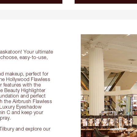
Saskatoon! Your ultimate
o-choose, easy-to-use,
nd makeup, perfect for
 the Hollywood Flawless
ur features with the
 Beauty Highlighter
undation and perfect
th the Airbrush Flawless
e Luxury Eyeshadow
amin C and keep your
pray.
Tilbury and explore our