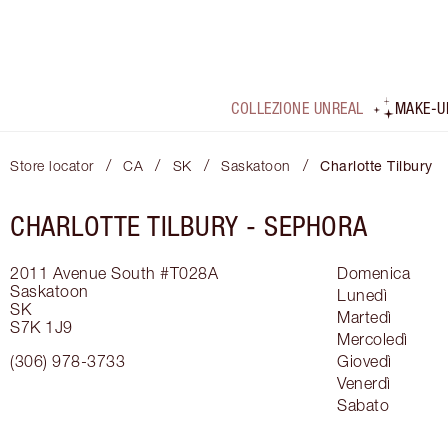
COLLEZIONE UNREAL
MAKE-U
/
/
/
/
Store locator
CA
SK
Saskatoon
Charlotte Tilbury
CHARLOTTE TILBURY -
SEPHORA
2011 Avenue South
#T028A
Domenica
Saskatoon
Lunedì
SK
Martedì
S7K 1J9
Mercoledì
(306) 978-3733
Giovedì
Venerdì
Sabato