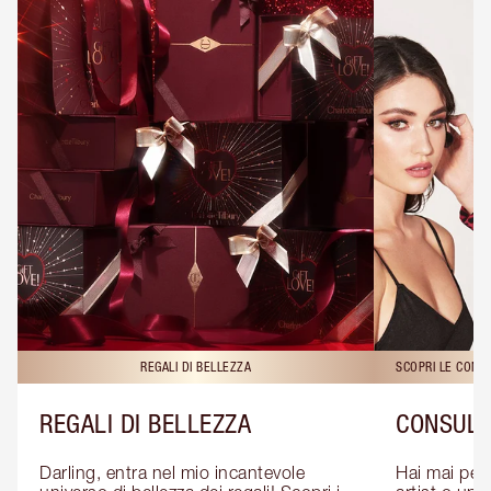
REGALI DI BELLEZZA
SCOPRI LE CONS
REGALI DI BELLEZZA
CONSULE
Darling, entra nel mio incantevole 
Hai mai pen