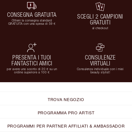
CONSEGNA GRATUITA
SCEGLI 2 CAMPIONI
Ottieni la consegna standard
GRATUITI
GRATUITA con una spesa di 59 €
al checkout
PRESENTA I TUOI
CONSULENZE
FANTASTICI AMICI
VIRTUALI
per avere uno sconto di 20 € su un
Consulenza individuale con i miei
ordine superiore a 100 €
beauty stylist!
TROVA NEGOZIO
PROGRAMMA PRO ARTIST
PROGRAMMI PER PARTNER AFFILIATI & AMBASSADOR