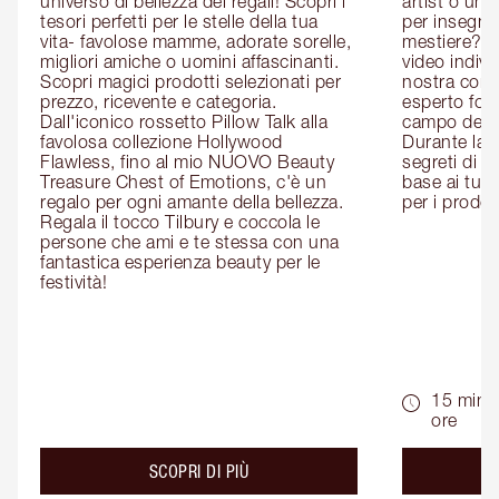
universo di bellezza dei regali! Scopri i 
artist o un 
tesori perfetti per le stelle della tua 
per insegnart
vita- favolose mamme, adorate sorelle, 
mestiere? P
migliori amiche o uomini affascinanti. 
video indivi
Scopri magici prodotti selezionati per 
nostra cons
prezzo, ricevente e categoria. 
esperto form
Dall'iconico rossetto Pillow Talk alla 
campo del m
favolosa collezione Hollywood 
Durante la c
Flawless, fino al mio NUOVO Beauty 
segreti di be
Treasure Chest of Emotions, c'è un 
base ai tuoi 
regalo per ogni amante della bellezza. 
per i prodott
Regala il tocco Tilbury e coccola le 
persone che ami e te stessa con una 
fantastica esperienza beauty per le 
festività!
15 min -
ore
about the
SCOPRI DI PIÙ