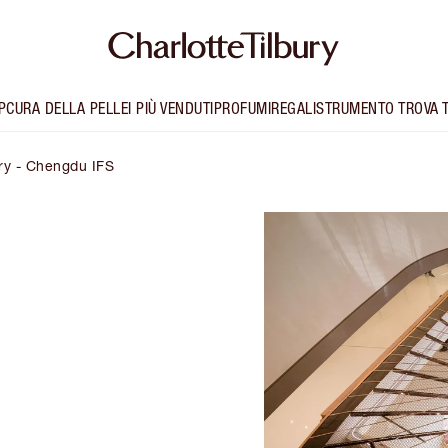
P
CURA DELLA PELLE
I PIÙ VENDUTI
PROFUMI
REGALI
STRUMENTO TROVA 
ury - Chengdu IFS