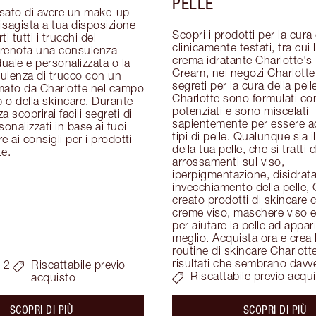
PELLE
sato di avere un make-up 
visagista a tua disposizione 
Scopri i prodotti per la cura d
i tutti i trucchi del 
clinicamente testati, tra cui 
renota una consulenza 
crema idratante Charlotte's 
duale e personalizzata o la 
Cream, nei negozi Charlotte T
ulenza di trucco con un 
segreti per la cura della pelle
mato da Charlotte nel campo 
Charlotte sono formulati con
o della skincare. Durante 
potenziati e sono miscelati 
 scoprirai facili segreti di 
sapientemente per essere adat
onalizzati in base ai tuoi 
tipi di pelle. Qualunque sia i
re ai consigli per i prodotti 
della tua pelle, che si tratti di
te.
arrossamenti sul viso, 
iperpigmentazione, disidrata
invecchiamento della pelle, 
creato prodotti di skincare c
creme viso, maschere viso e 
per aiutare la pelle ad apparir
meglio. Acquista ora e crea l
routine di skincare Charlotte
risultati che sembrano davv
 2
Riscattabile previo
Riscattabile previo acqu
acquisto
about the
ab
SCOPRI DI PIÙ
SCOPRI DI PIÙ