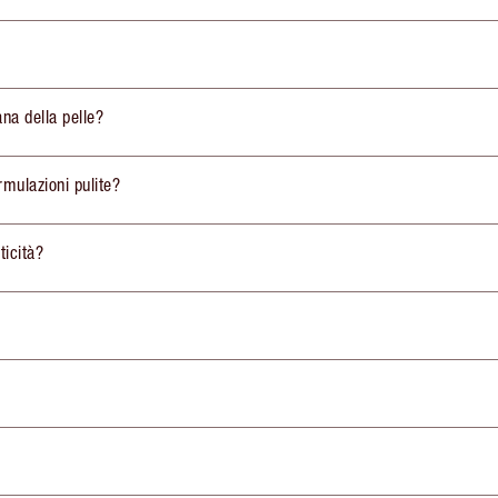
ana della pelle?
rmulazioni pulite?
ticità?