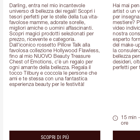
Darling, entra nel mio incantevole 
Hai mai pen
universo di bellezza dei regali! Scopri i 
artist o un 
tesori perfetti per le stelle della tua vita- 
per insegnart
favolose mamme, adorate sorelle, 
mestiere? P
migliori amiche o uomini affascinanti. 
video indivi
Scopri magici prodotti selezionati per 
nostra cons
prezzo, ricevente e categoria. 
esperto for
Dall'iconico rossetto Pillow Talk alla 
del make-up 
favolosa collezione Hollywood Flawless, 
la consulenza
fino al mio NUOVO Beauty Treasure 
bellezza pers
Chest of Emotions, c'è un regalo per 
desideri, olt
ogni amante della bellezza. Regala il 
perfetti per 
tocco Tilbury e coccola le persone che 
ami e te stessa con una fantastica 
esperienza beauty per le festività!
15 min -
ore
about the
SCOPRI DI PIÙ