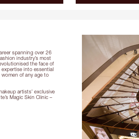
 career spanning over 26
fashion industry’s most
volutionised the face of
expertise into essential
or women of any age to
akeup artists’ exclusive
tte’s Magic Skin Clinic –
.