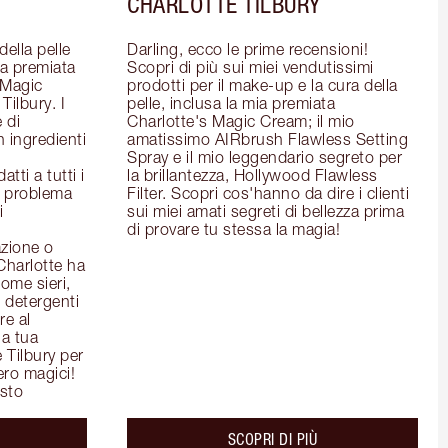
CHARLOTTE TILBURY
ella pelle 
Darling, ecco le prime recensioni! 
la premiata 
Scopri di più sui miei vendutissimi 
Magic 
prodotti per il make-up e la cura della 
ilbury. I 
pelle, inclusa la mia premiata 
 di 
Charlotte's Magic Cream; il mio 
 ingredienti 
amatissimo AIRbrush Flawless Setting 
Spray e il mio leggendario segreto per 
ti a tutti i 
la brillantezza, Hollywood Flawless 
l problema 
Filter. Scopri cos'hanno da dire i clienti 
 
sui miei amati segreti di bellezza prima 
di provare tu stessa la magia!
zione o 
Charlotte ha 
ome sieri, 
detergenti 
e al 
a tua 
 Tilbury per 
ero magici!
isto
out the
about the
SCOPRI DI PIÙ