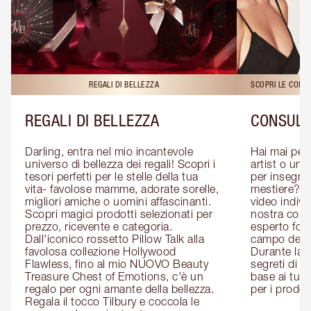
REGALI DI BELLEZZA
SCOPRI LE CONS
REGALI DI BELLEZZA
CONSULE
Darling, entra nel mio incantevole 
Hai mai pen
universo di bellezza dei regali! Scopri i 
artist o un 
tesori perfetti per le stelle della tua 
per insegnart
vita- favolose mamme, adorate sorelle, 
mestiere? P
migliori amiche o uomini affascinanti. 
video indivi
Scopri magici prodotti selezionati per 
nostra cons
prezzo, ricevente e categoria. 
esperto form
Dall'iconico rossetto Pillow Talk alla 
campo del m
favolosa collezione Hollywood 
Durante la c
Flawless, fino al mio NUOVO Beauty 
segreti di be
Treasure Chest of Emotions, c'è un 
base ai tuoi 
regalo per ogni amante della bellezza. 
per i prodott
Regala il tocco Tilbury e coccola le 