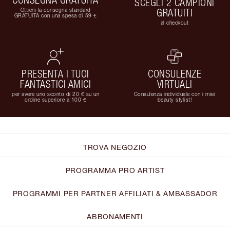
SCEGLI 2 CAMPIONI
Ottieni la consegna standard
GRATUITI
GRATUITA con una spesa di 59 €
al checkout
PRESENTA I TUOI
CONSULENZE
FANTASTICI AMICI
VIRTUALI
per avere uno sconto di 20 € su un
Consulenza individuale con i miei
ordine superiore a 100 €
beauty stylist!
TROVA NEGOZIO
PROGRAMMA PRO ARTIST
PROGRAMMI PER PARTNER AFFILIATI & AMBASSADOR
ABBONAMENTI