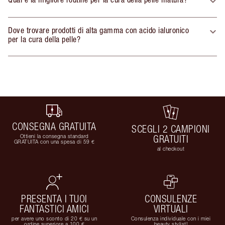
Dove trovare prodotti di alta gamma con acido ialuronico
per la cura della pelle?
CONSEGNA GRATUITA
SCEGLI 2 CAMPIONI
Ottieni la consegna standard
GRATUITI
GRATUITA con una spesa di 59 €
al checkout
PRESENTA I TUOI
CONSULENZE
FANTASTICI AMICI
VIRTUALI
per avere uno sconto di 20 € su un
Consulenza individuale con i miei
ordine superiore a 100 €
beauty stylist!