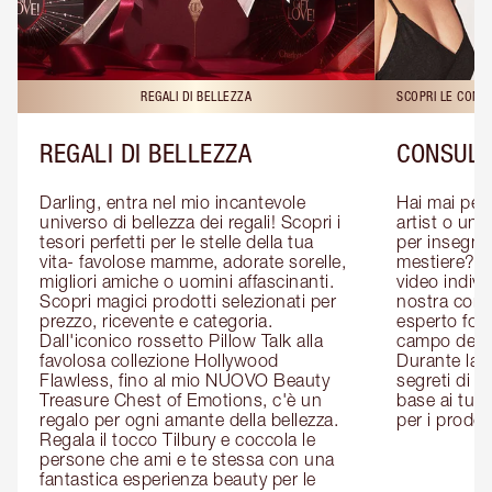
REGALI DI BELLEZZA
SCOPRI LE CONS
REGALI DI BELLEZZA
CONSULE
Darling, entra nel mio incantevole 
Hai mai pen
universo di bellezza dei regali! Scopri i 
artist o un 
tesori perfetti per le stelle della tua 
per insegnart
vita- favolose mamme, adorate sorelle, 
mestiere? P
migliori amiche o uomini affascinanti. 
video indivi
Scopri magici prodotti selezionati per 
nostra cons
prezzo, ricevente e categoria. 
esperto form
Dall'iconico rossetto Pillow Talk alla 
campo del m
favolosa collezione Hollywood 
Durante la c
Flawless, fino al mio NUOVO Beauty 
segreti di be
Treasure Chest of Emotions, c'è un 
base ai tuoi 
regalo per ogni amante della bellezza. 
per i prodott
Regala il tocco Tilbury e coccola le 
persone che ami e te stessa con una 
fantastica esperienza beauty per le 