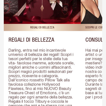
REGALI DI BELLEZZA
SCOPRI LE CONS
REGALI DI BELLEZZA
CONSULE
Darling, entra nel mio incantevole 
Hai mai pen
universo di bellezza dei regali! Scopri i 
artist o un 
tesori perfetti per le stelle della tua 
per insegnart
vita- favolose mamme, adorate sorelle, 
mestiere? P
migliori amiche o uomini affascinanti. 
video indivi
Scopri magici prodotti selezionati per 
nostra cons
prezzo, ricevente e categoria. 
esperto form
Dall'iconico rossetto Pillow Talk alla 
campo del m
favolosa collezione Hollywood 
Durante la c
Flawless, fino al mio NUOVO Beauty 
segreti di be
Treasure Chest of Emotions, c'è un 
base ai tuoi 
regalo per ogni amante della bellezza. 
per i prodott
Regala il tocco Tilbury e coccola le 
persone che ami e te stessa con una 