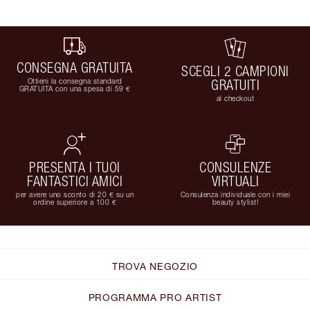
CONSEGNA GRATUITA
SCEGLI 2 CAMPIONI
Ottieni la consegna standard
GRATUITI
GRATUITA con una spesa di 59 €
al checkout
PRESENTA I TUOI
CONSULENZE
FANTASTICI AMICI
VIRTUALI
per avere uno sconto di 20 € su un
Consulenza individuale con i miei
ordine superiore a 100 €
beauty stylist!
TROVA NEGOZIO
PROGRAMMA PRO ARTIST