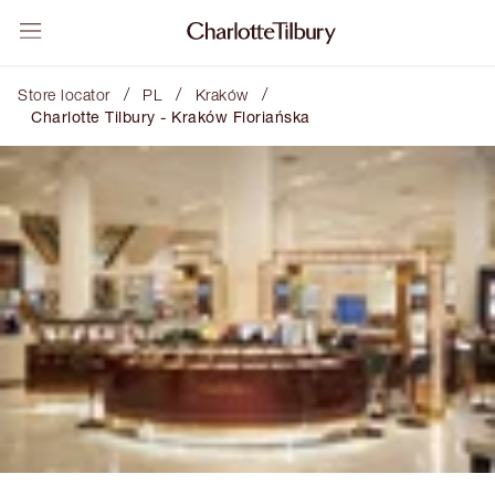
/
/
/
Store locator
PL
Kraków
Charlotte Tilbury - Kraków Floriańska