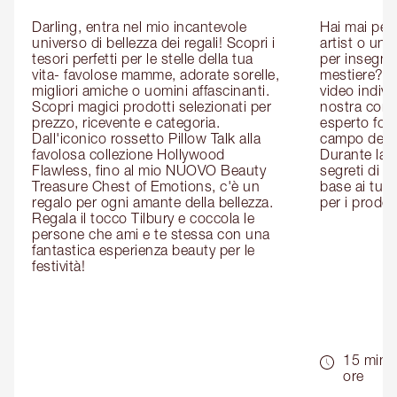
Darling, entra nel mio incantevole 
Hai mai pen
universo di bellezza dei regali! Scopri i 
artist o un 
tesori perfetti per le stelle della tua 
per insegnart
vita- favolose mamme, adorate sorelle, 
mestiere? P
migliori amiche o uomini affascinanti. 
video indivi
Scopri magici prodotti selezionati per 
nostra cons
prezzo, ricevente e categoria. 
esperto form
Dall'iconico rossetto Pillow Talk alla 
campo del m
favolosa collezione Hollywood 
Durante la c
Flawless, fino al mio NUOVO Beauty 
segreti di be
Treasure Chest of Emotions, c'è un 
base ai tuoi 
regalo per ogni amante della bellezza. 
per i prodott
Regala il tocco Tilbury e coccola le 
persone che ami e te stessa con una 
fantastica esperienza beauty per le 
festività!
15 min -
ore