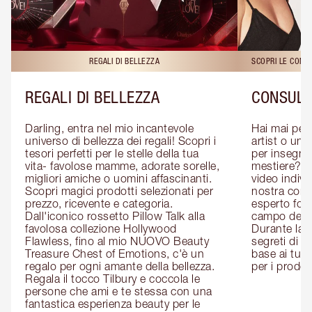
REGALI DI BELLEZZA
SCOPRI LE CONS
REGALI DI BELLEZZA
CONSULE
Darling, entra nel mio incantevole 
Hai mai pen
universo di bellezza dei regali! Scopri i 
artist o un 
tesori perfetti per le stelle della tua 
per insegnart
vita- favolose mamme, adorate sorelle, 
mestiere? P
migliori amiche o uomini affascinanti. 
video indivi
Scopri magici prodotti selezionati per 
nostra cons
prezzo, ricevente e categoria. 
esperto form
Dall'iconico rossetto Pillow Talk alla 
campo del m
favolosa collezione Hollywood 
Durante la c
Flawless, fino al mio NUOVO Beauty 
segreti di be
Treasure Chest of Emotions, c'è un 
base ai tuoi 
regalo per ogni amante della bellezza. 
per i prodott
Regala il tocco Tilbury e coccola le 
persone che ami e te stessa con una 
fantastica esperienza beauty per le 