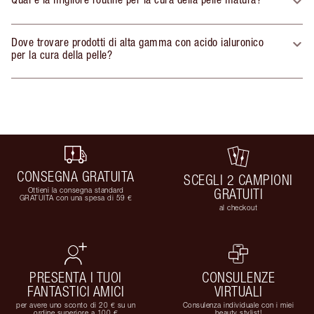
Dove trovare prodotti di alta gamma con acido ialuronico
per la cura della pelle?
CONSEGNA GRATUITA
SCEGLI 2 CAMPIONI
Ottieni la consegna standard
GRATUITI
GRATUITA con una spesa di 59 €
al checkout
PRESENTA I TUOI
CONSULENZE
FANTASTICI AMICI
VIRTUALI
per avere uno sconto di 20 € su un
Consulenza individuale con i miei
ordine superiore a 100 €
beauty stylist!