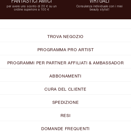
FANTASTICI AMICI
VIRTUALI
per avere uno sconto di 20 € su un
Consulenza individuale con i miei
ordine superiore a 100 €
beauty stylist!
TROVA NEGOZIO
PROGRAMMA PRO ARTIST
PROGRAMMI PER PARTNER AFFILIATI & AMBASSADOR
ABBONAMENTI
CURA DEL CLIENTE
SPEDIZIONE
RESI
DOMANDE FREQUENTI