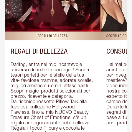
REGALI DI BELLEZZA
SCOPRI LE CONS
REGALI DI BELLEZZA
CONSULE
Darling, entra nel mio incantevole 
Hai mai pen
universo di bellezza dei regali! Scopri i 
artist o un 
tesori perfetti per le stelle della tua 
per insegnart
vita- favolose mamme, adorate sorelle, 
mestiere? P
migliori amiche o uomini affascinanti. 
video indivi
Scopri magici prodotti selezionati per 
nostra cons
prezzo, ricevente e categoria. 
esperto form
Dall'iconico rossetto Pillow Talk alla 
campo del m
favolosa collezione Hollywood 
Durante la c
Flawless, fino al mio NUOVO Beauty 
segreti di be
Treasure Chest of Emotions, c'è un 
base ai tuoi 
regalo per ogni amante della bellezza. 
per i prodott
Regala il tocco Tilbury e coccola le 