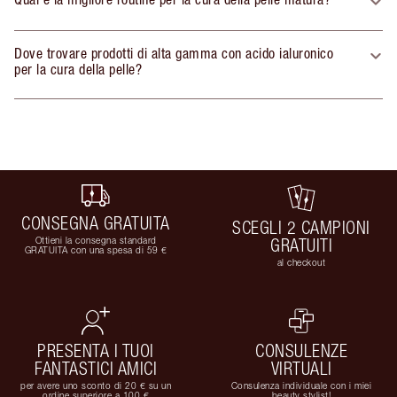
Dove trovare prodotti di alta gamma con acido ialuronico
per la cura della pelle?
CONSEGNA GRATUITA
SCEGLI 2 CAMPIONI
Ottieni la consegna standard
GRATUITI
GRATUITA con una spesa di 59 €
al checkout
PRESENTA I TUOI
CONSULENZE
FANTASTICI AMICI
VIRTUALI
per avere uno sconto di 20 € su un
Consulenza individuale con i miei
ordine superiore a 100 €
beauty stylist!