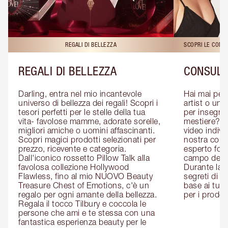
REGALI DI BELLEZZA
SCOPRI LE CONS
REGALI DI BELLEZZA
CONSULE
Darling, entra nel mio incantevole 
Hai mai pen
universo di bellezza dei regali! Scopri i 
artist o un 
tesori perfetti per le stelle della tua 
per insegnart
vita- favolose mamme, adorate sorelle, 
mestiere? P
migliori amiche o uomini affascinanti. 
video indivi
Scopri magici prodotti selezionati per 
nostra cons
prezzo, ricevente e categoria. 
esperto form
Dall'iconico rossetto Pillow Talk alla 
campo del m
favolosa collezione Hollywood 
Durante la c
Flawless, fino al mio NUOVO Beauty 
segreti di be
Treasure Chest of Emotions, c'è un 
base ai tuoi 
regalo per ogni amante della bellezza. 
per i prodott
Regala il tocco Tilbury e coccola le 
persone che ami e te stessa con una 
fantastica esperienza beauty per le 