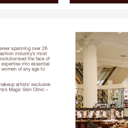
 career spanning over 26
fashion industry’s most
volutionised the face of
expertise into essential
or women of any age to
akeup artists’ exclusive
tte’s Magic Skin Clinic –
.