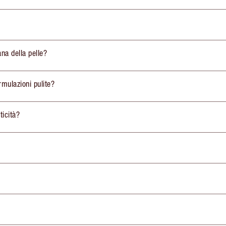
ana della pelle?
rmulazioni pulite?
ticità?