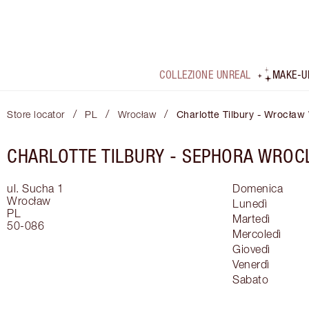
COLLEZIONE UNREAL
MAKE-U
/
/
/
Store locator
PL
Wrocław
Charlotte Tilbury - Wrocław
CHARLOTTE TILBURY -
SEPHORA WROCL
ul. Sucha 1
Domenica
Wrocław
Lunedì
PL
Martedì
50-086
Mercoledì
Giovedì
Venerdì
Sabato