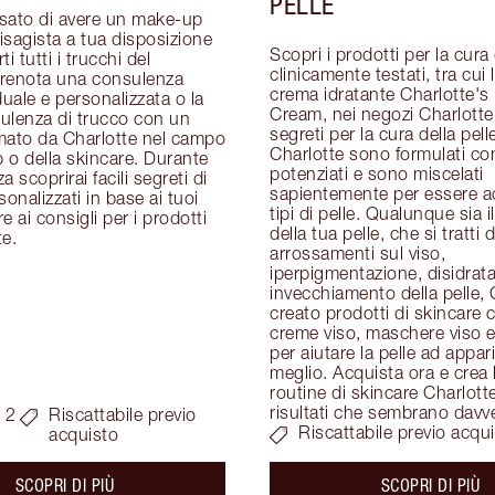
PELLE
sato di avere un make-up 
visagista a tua disposizione 
Scopri i prodotti per la cura d
i tutti i trucchi del 
clinicamente testati, tra cui 
renota una consulenza 
crema idratante Charlotte's 
duale e personalizzata o la 
Cream, nei negozi Charlotte T
ulenza di trucco con un 
segreti per la cura della pelle
mato da Charlotte nel campo 
Charlotte sono formulati con
o della skincare. Durante 
potenziati e sono miscelati 
 scoprirai facili segreti di 
sapientemente per essere adat
onalizzati in base ai tuoi 
tipi di pelle. Qualunque sia i
re ai consigli per i prodotti 
della tua pelle, che si tratti di
te.
arrossamenti sul viso, 
iperpigmentazione, disidrata
invecchiamento della pelle, 
creato prodotti di skincare c
creme viso, maschere viso e 
per aiutare la pelle ad apparir
meglio. Acquista ora e crea l
routine di skincare Charlotte
risultati che sembrano davv
 2
Riscattabile previo
Riscattabile previo acqu
acquisto
about the
ab
SCOPRI DI PIÙ
SCOPRI DI PIÙ