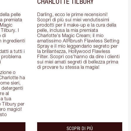
CHARLOTTE TILBURY
ella pelle 
Darling, ecco le prime recensioni! 
la premiata 
Scopri di più sui miei vendutissimi 
Magic 
prodotti per il make-up e la cura della 
ilbury. I 
pelle, inclusa la mia premiata 
 di 
Charlotte's Magic Cream; il mio 
 ingredienti 
amatissimo AIRbrush Flawless Setting 
Spray e il mio leggendario segreto per 
ti a tutti i 
la brillantezza, Hollywood Flawless 
l problema 
Filter. Scopri cos'hanno da dire i clienti 
 
sui miei amati segreti di bellezza prima 
di provare tu stessa la magia!
zione o 
Charlotte ha 
ome sieri, 
detergenti 
e al 
a tua 
 Tilbury per 
ero magici!
isto
out the
about the
SCOPRI DI PIÙ