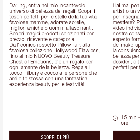
Darling, entra nel mio incantevole 
Hai mai pen
universo di bellezza dei regali! Scopri i 
artist o un 
tesori perfetti per le stelle della tua vita- 
per insegnart
favolose mamme, adorate sorelle, 
mestiere? P
migliori amiche o uomini affascinanti. 
video indivi
Scopri magici prodotti selezionati per 
nostra cons
prezzo, ricevente e categoria. 
esperto for
Dall'iconico rossetto Pillow Talk alla 
del make-up 
favolosa collezione Hollywood Flawless, 
la consulenza
fino al mio NUOVO Beauty Treasure 
bellezza pers
Chest of Emotions, c'è un regalo per 
desideri, olt
ogni amante della bellezza. Regala il 
perfetti per 
tocco Tilbury e coccola le persone che 
ami e te stessa con una fantastica 
esperienza beauty per le festività!
15 min -
ore
about the
SCOPRI DI PIÙ