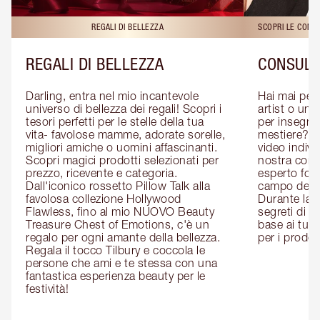
REGALI DI BELLEZZA
SCOPRI LE CONS
REGALI DI BELLEZZA
CONSULE
Darling, entra nel mio incantevole 
Hai mai pen
universo di bellezza dei regali! Scopri i 
artist o un 
tesori perfetti per le stelle della tua 
per insegnart
vita- favolose mamme, adorate sorelle, 
mestiere? P
migliori amiche o uomini affascinanti. 
video indivi
Scopri magici prodotti selezionati per 
nostra cons
prezzo, ricevente e categoria. 
esperto form
Dall'iconico rossetto Pillow Talk alla 
campo del m
favolosa collezione Hollywood 
Durante la c
Flawless, fino al mio NUOVO Beauty 
segreti di be
Treasure Chest of Emotions, c'è un 
base ai tuoi 
regalo per ogni amante della bellezza. 
per i prodott
Regala il tocco Tilbury e coccola le 
persone che ami e te stessa con una 
fantastica esperienza beauty per le 
festività!