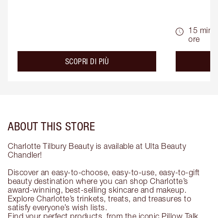
15 min -
ore
about the
SCOPRI DI PIÙ
ABOUT THIS STORE
Charlotte Tilbury Beauty is available at Ulta Beauty
Chandler!
Discover an easy-to-choose, easy-to-use, easy-to-gift
beauty destination where you can shop Charlotte’s
award-winning, best-selling skincare and makeup.
Explore Charlotte’s trinkets, treats, and treasures to
satisfy everyone’s wish lists.
Find your perfect products, from the iconic Pillow Talk