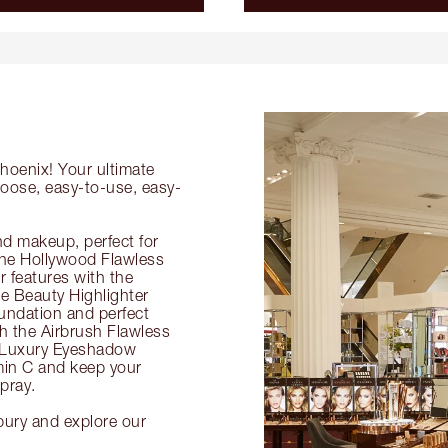
Phoenix! Your ultimate
hoose, easy-to-use, easy-
nd makeup, perfect for
 the Hollywood Flawless
ur features with the
 Beauty Highlighter
undation and perfect
th the Airbrush Flawless
e Luxury Eyeshadow
amin C and keep your
pray.
bury and explore our