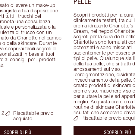
PELLE
sato di avere un make-up 
visagista a tua disposizione 
Scopri i prodotti per la cura d
i tutti i trucchi del 
clinicamente testati, tra cui 
renota una consulenza 
crema idratante Charlotte's 
duale e personalizzata o la 
Cream, nei negozi Charlotte T
ulenza di trucco con un 
segreti per la cura della pelle
mato da Charlotte nel campo 
Charlotte sono formulati con
o della skincare. Durante 
potenziati e sono miscelati 
 scoprirai facili segreti di 
sapientemente per essere adat
onalizzati in base ai tuoi 
tipi di pelle. Qualunque sia i
re ai consigli per i prodotti 
della tua pelle, che si tratti di
te.
arrossamenti sul viso, 
iperpigmentazione, disidrata
invecchiamento della pelle, 
creato prodotti di skincare c
creme viso, maschere viso e 
per aiutare la pelle ad apparir
meglio. Acquista ora e crea l
routine di skincare Charlotte
risultati che sembrano davv
 2
Riscattabile previo
Riscattabile previo acqu
acquisto
about the
ab
SCOPRI DI PIÙ
SCOPRI DI PIÙ