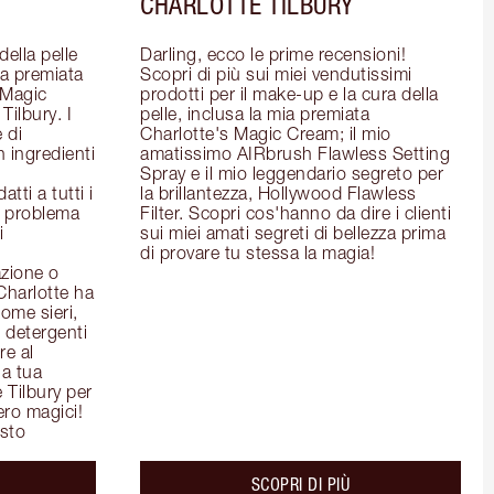
CHARLOTTE TILBURY
ella pelle 
Darling, ecco le prime recensioni! 
la premiata 
Scopri di più sui miei vendutissimi 
Magic 
prodotti per il make-up e la cura della 
ilbury. I 
pelle, inclusa la mia premiata 
 di 
Charlotte's Magic Cream; il mio 
 ingredienti 
amatissimo AIRbrush Flawless Setting 
Spray e il mio leggendario segreto per 
ti a tutti i 
la brillantezza, Hollywood Flawless 
l problema 
Filter. Scopri cos'hanno da dire i clienti 
 
sui miei amati segreti di bellezza prima 
di provare tu stessa la magia!
zione o 
Charlotte ha 
ome sieri, 
detergenti 
e al 
a tua 
 Tilbury per 
ero magici!
isto
out the
about the
SCOPRI DI PIÙ