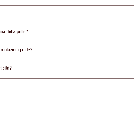
ana della pelle?
rmulazioni pulite?
ticità?