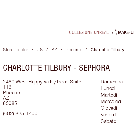
COLLEZIONE UNREAL
MAKE-U
/
/
/
/
Store locator
US
AZ
Phoenix
Charlotte Tilbury
CHARLOTTE TILBURY -
SEPHORA
2460 West Happy Valley Road
Suite
Domenica
1161
Lunedì
Phoenix
Martedì
AZ
Mercoledì
85085
Giovedì
(602) 325-1400
Venerdì
Sabato