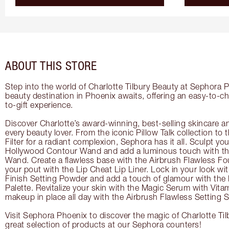
ABOUT THIS STORE
Step into the world of Charlotte Tilbury Beauty at Sephora 
beauty destination in Phoenix awaits, offering an easy-to-c
to-gift experience.
Discover Charlotte’s award-winning, best-selling skincare a
every beauty lover. From the iconic Pillow Talk collection to
Filter for a radiant complexion, Sephora has it all. Sculpt yo
Hollywood Contour Wand and add a luminous touch with the
Wand. Create a flawless base with the Airbrush Flawless Fo
your pout with the Lip Cheat Lip Liner. Lock in your look wi
Finish Setting Powder and add a touch of glamour with th
Palette. Revitalize your skin with the Magic Serum with Vit
makeup in place all day with the Airbrush Flawless Setting S
Visit Sephora Phoenix to discover the magic of Charlotte Til
great selection of products at our Sephora counters!