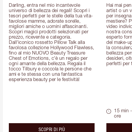
Darling, entra nel mio incantevole 
Hai mai pen
universo di bellezza dei regali! Scopri i 
artist o un 
tesori perfetti per le stelle della tua vita- 
per insegnart
favolose mamme, adorate sorelle, 
mestiere? P
migliori amiche o uomini affascinanti. 
video indivi
Scopri magici prodotti selezionati per 
nostra cons
prezzo, ricevente e categoria. 
esperto for
Dall'iconico rossetto Pillow Talk alla 
del make-up 
favolosa collezione Hollywood Flawless, 
la consulenza
fino al mio NUOVO Beauty Treasure 
bellezza pers
Chest of Emotions, c'è un regalo per 
desideri, olt
ogni amante della bellezza. Regala il 
perfetti per 
tocco Tilbury e coccola le persone che 
ami e te stessa con una fantastica 
esperienza beauty per le festività!
15 min -
ore
about the
SCOPRI DI PIÙ