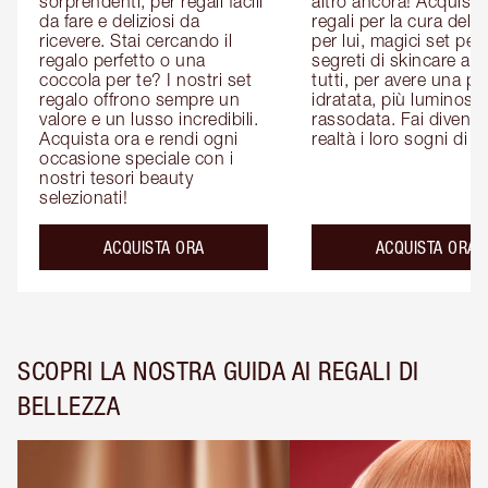
sorprendenti, per regali facili 
altro ancora! Acquista i
da fare e deliziosi da 
regali per la cura della 
ricevere. Stai cercando il 
per lui, magici set per le
regalo perfetto o una 
segreti di skincare adat
coccola per te? I nostri set 
tutti, per avere una pel
regalo offrono sempre un 
idratata, più luminosa 
valore e un lusso incredibili. 
rassodata. Fai diventar
Acquista ora e rendi ogni 
realtà i loro sogni di b
occasione speciale con i 
nostri tesori beauty 
selezionati!
ACQUISTA ORA
ACQUISTA ORA
SCOPRI LA NOSTRA GUIDA AI REGALI DI
BELLEZZA