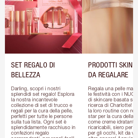
SET REGALO DI
PRODOTTI SKINC
BELLEZZA
DA REGALARE
Darling, scopri i nostri 
Regala una pelle magic
splendidi set regalo! Esplora 
le festività con i NUOVI
la nostra incantevole 
di skincare basata sull
collezione di set di trucco e 
ricerca di Charlotte! P
regali per la cura della pelle, 
la loro routine con rega
perfetti per tutte le persone 
star per la cura della pe
sulla tua lista. Ogni set è 
come creme idratanti 
splendidamente racchiuso in 
ricaricabili, siero per il 
confezioni regalo 
per gli occhi, kit da via