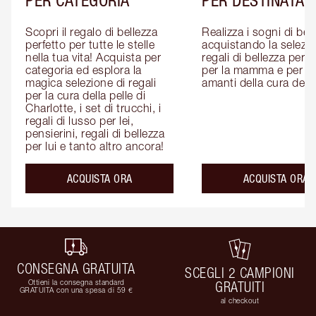
Scopri il regalo di bellezza 
Realizza i sogni di bell
perfetto per tutte le stelle 
acquistando la selezion
nella tua vita! Acquista per 
regali di bellezza per lui
categoria ed esplora la 
per la mamma e per gli
magica selezione di regali 
amanti della cura della
per la cura della pelle di 
Charlotte, i set di trucchi, i 
regali di lusso per lei, 
pensierini, regali di bellezza 
per lui e tanto altro ancora!
ACQUISTA ORA
ACQUISTA ORA
CONSEGNA GRATUITA
SCEGLI 2 CAMPIONI
Ottieni la consegna standard
GRATUITI
GRATUITA con una spesa di 59 €
al checkout