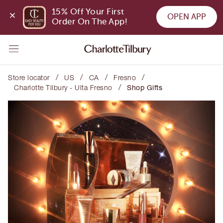
15% Off Your First 
OPEN APP
Order On The App!
/
/
/
/
Store locator
US
CA
Fresno
/
Charlotte Tilbury - Ulta Fresno
Shop Gifts