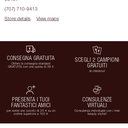
(707) 710-9413
Store details
View maps
CONSEGNA GRATUITA
SCEGLI 2 CAMPIONI
Ottieni la consegna standard
GRATUITI
GRATUITA con una spesa di 59 €
al checkout
PRESENTA I TUOI
CONSULENZE
FANTASTICI AMICI
VIRTUALI
per avere uno sconto di 20 € su un
Consulenza individuale con i miei
ordine superiore a 100 €
beauty stylist!