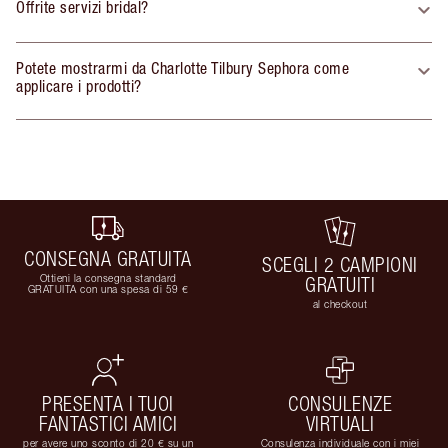
Offrite servizi bridal?
Potete mostrarmi da Charlotte Tilbury Sephora come
applicare i prodotti?
CONSEGNA GRATUITA
SCEGLI 2 CAMPIONI
Ottieni la consegna standard
GRATUITI
GRATUITA con una spesa di 59 €
al checkout
PRESENTA I TUOI
CONSULENZE
FANTASTICI AMICI
VIRTUALI
per avere uno sconto di 20 € su un
Consulenza individuale con i miei