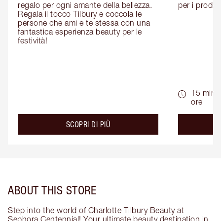
regalo per ogni amante della bellezza. 
per i prodott
Regala il tocco Tilbury e coccola le 
persone che ami e te stessa con una 
fantastica esperienza beauty per le 
festività!
15 min -
ore
about the
SCOPRI DI PIÙ
ABOUT THIS STORE
Step into the world of Charlotte Tilbury Beauty at
Sephora Centennial! Your ultimate beauty destination in