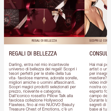
REGALI DI BELLEZZA
SCOPRI LE CONS
REGALI DI BELLEZZA
CONSULE
Darling, entra nel mio incantevole 
Hai mai pen
universo di bellezza dei regali! Scopri i 
artist o un 
tesori perfetti per le stelle della tua 
per insegnart
vita- favolose mamme, adorate sorelle, 
mestiere? P
migliori amiche o uomini affascinanti. 
video indivi
Scopri magici prodotti selezionati per 
nostra cons
prezzo, ricevente e categoria. 
esperto form
Dall'iconico rossetto Pillow Talk alla 
campo del m
favolosa collezione Hollywood 
Durante la c
Flawless, fino al mio NUOVO Beauty 
segreti di be
Treasure Chest of Emotions, c'è un 
base ai tuoi 