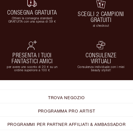
CONSEGNA GRATUITA
SCEGLI 2 CAMPIONI
Ottieni la consegna standard
GRATUITI
GRATUITA con una spesa di 59 €
al checkout
PRESENTA I TUOI
CONSULENZE
FANTASTICI AMICI
VIRTUALI
per avere uno sconto di 20 € su un
Consulenza individuale con i miei
ordine superiore a 100 €
beauty stylist!
TROVA NEGOZIO
PROGRAMMA PRO ARTIST
PROGRAMMI PER PARTNER AFFILIATI & AMBASSADOR