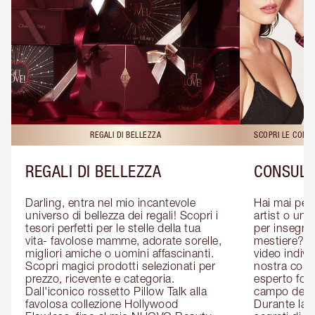
REGALI DI BELLEZZA
SCOPRI LE CONS
REGALI DI BELLEZZA
CONSULE
Darling, entra nel mio incantevole 
Hai mai pen
universo di bellezza dei regali! Scopri i 
artist o un 
tesori perfetti per le stelle della tua 
per insegnart
vita- favolose mamme, adorate sorelle, 
mestiere? P
migliori amiche o uomini affascinanti. 
video indivi
Scopri magici prodotti selezionati per 
nostra cons
prezzo, ricevente e categoria. 
esperto form
Dall'iconico rossetto Pillow Talk alla 
campo del m
favolosa collezione Hollywood 
Durante la c