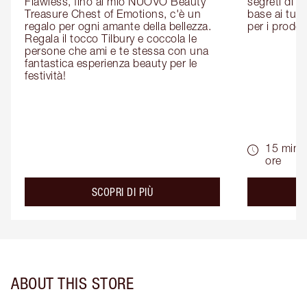
Flawless, fino al mio NUOVO Beauty 
segreti di be
Treasure Chest of Emotions, c'è un 
base ai tuoi 
regalo per ogni amante della bellezza. 
per i prodott
Regala il tocco Tilbury e coccola le 
persone che ami e te stessa con una 
fantastica esperienza beauty per le 
festività!
15 min -
ore
about the
SCOPRI DI PIÙ
ABOUT THIS STORE