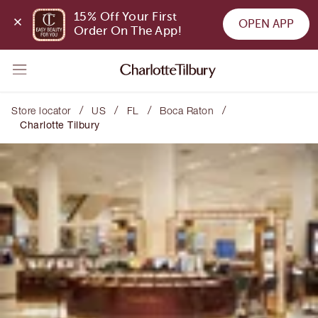
15% Off Your First 
OPEN APP
Order On The App!
/
/
/
/
Store locator
US
FL
Boca Raton
Charlotte Tilbury