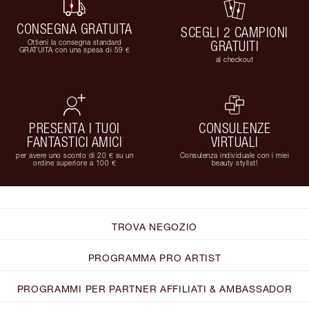
CONSEGNA GRATUITA
SCEGLI 2 CAMPIONI
Ottieni la consegna standard
GRATUITI
GRATUITA con una spesa di 59 €
al checkout
PRESENTA I TUOI
CONSULENZE
FANTASTICI AMICI
VIRTUALI
per avere uno sconto di 20 € su un
Consulenza individuale con i miei
ordine superiore a 100 €
beauty stylist!
TROVA NEGOZIO
PROGRAMMA PRO ARTIST
PROGRAMMI PER PARTNER AFFILIATI & AMBASSADOR