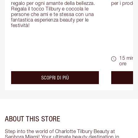
regalo per ogni amante della bellezza. 
per i prodott
Regala il tocco Tilbury e coccola le 
persone che ami e te stessa con una 
fantastica esperienza beauty per le 
festività!
15 min -
ore
about the
SCOPRI DI PIÙ
ABOUT THIS STORE
Step into the world of Charlotte Tilbury Beauty at
Sephora Miami! Your ultimate beauty destination in