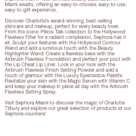
Miami awaits, offering an easy-to-choose, easy-to-use,
easy-to-gift experience.
Discover Charlotte’s award-winning, best-selling
skincare and makeup, perfect for every beauty lover.
From the iconic Pillow Talk collection to the Hollywood
Flawless Filter for a radiant complexion, Sephora has it
all. Sculpt your features with the Hollywood Contour
Wand and add a luminous touch with the Beauty
Highlighter Wand. Create a flawless base with the
Airbrush Flawless Foundation and perfect your pout with
the Lip Cheat Lip Liner. Lock in your look with the
Airbrush Flawless Finish Setting Powder and add a
touch of glamour with the Luxury Eyeshadow Palette.
Revitalize your skin with the Magic Serum with Vitamin C
and keep your makeup in place all day with the Airbrush
Flawless Setting Spray.
Visit Sephora Miami to discover the magic of Charlotte
Tilbury and explore our great selection of products at our
Sephora counters!