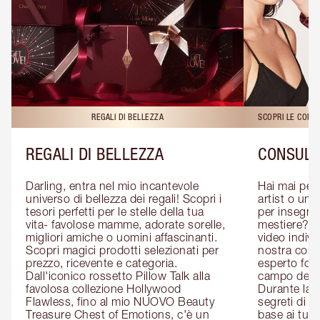
REGALI DI BELLEZZA
SCOPRI LE CONS
REGALI DI BELLEZZA
CONSULE
Darling, entra nel mio incantevole 
Hai mai pen
universo di bellezza dei regali! Scopri i 
artist o un 
tesori perfetti per le stelle della tua 
per insegnart
vita- favolose mamme, adorate sorelle, 
mestiere? P
migliori amiche o uomini affascinanti. 
video indivi
Scopri magici prodotti selezionati per 
nostra cons
prezzo, ricevente e categoria. 
esperto form
Dall'iconico rossetto Pillow Talk alla 
campo del m
favolosa collezione Hollywood 
Durante la c
Flawless, fino al mio NUOVO Beauty 
segreti di be
Treasure Chest of Emotions, c'è un 
base ai tuoi 