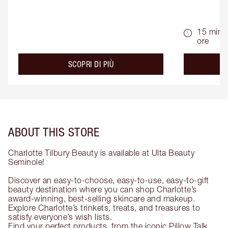
15 min -
ore
about the
SCOPRI DI PIÙ
ABOUT THIS STORE
Charlotte Tilbury Beauty is available at Ulta Beauty
Seminole!
Discover an easy-to-choose, easy-to-use, easy-to-gift
beauty destination where you can shop Charlotte’s
award-winning, best-selling skincare and makeup.
Explore Charlotte’s trinkets, treats, and treasures to
satisfy everyone’s wish lists.
Find your perfect products, from the iconic Pillow Talk