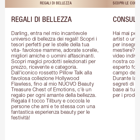
REGALI DI BELLEZZA
SCOPRI LE CONS
REGALI DI BELLEZZA
CONSULE
Darling, entra nel mio incantevole 
Hai mai pen
universo di bellezza dei regali! Scopri i 
artist o un 
tesori perfetti per le stelle della tua 
per insegnart
vita- favolose mamme, adorate sorelle, 
mestiere? P
migliori amiche o uomini affascinanti. 
video indivi
Scopri magici prodotti selezionati per 
nostra cons
prezzo, ricevente e categoria. 
esperto form
Dall'iconico rossetto Pillow Talk alla 
campo del m
favolosa collezione Hollywood 
Durante la c
Flawless, fino al mio NUOVO Beauty 
segreti di be
Treasure Chest of Emotions, c'è un 
base ai tuoi 
regalo per ogni amante della bellezza. 
per i prodott
Regala il tocco Tilbury e coccola le 
persone che ami e te stessa con una 
fantastica esperienza beauty per le 
festività!