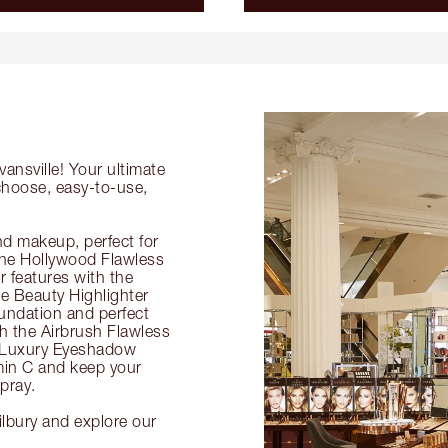
ansville! Your ultimate
-choose, easy-to-use,
nd makeup, perfect for
 the Hollywood Flawless
ur features with the
 Beauty Highlighter
undation and perfect
th the Airbrush Flawless
e Luxury Eyeshadow
amin C and keep your
pray.
ilbury and explore our