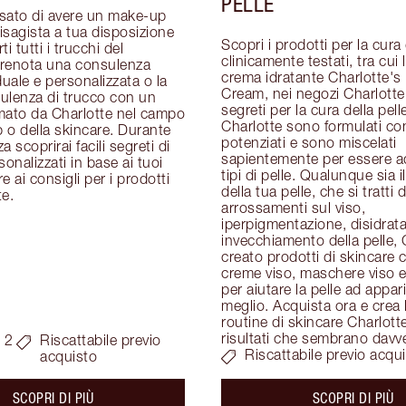
PELLE
sato di avere un make-up 
visagista a tua disposizione 
Scopri i prodotti per la cura d
i tutti i trucchi del 
clinicamente testati, tra cui 
renota una consulenza 
crema idratante Charlotte's 
duale e personalizzata o la 
Cream, nei negozi Charlotte T
ulenza di trucco con un 
segreti per la cura della pelle
mato da Charlotte nel campo 
Charlotte sono formulati con
o della skincare. Durante 
potenziati e sono miscelati 
 scoprirai facili segreti di 
sapientemente per essere adat
onalizzati in base ai tuoi 
tipi di pelle. Qualunque sia i
re ai consigli per i prodotti 
della tua pelle, che si tratti di
te.
arrossamenti sul viso, 
iperpigmentazione, disidrata
invecchiamento della pelle, 
creato prodotti di skincare c
creme viso, maschere viso e 
per aiutare la pelle ad apparir
meglio. Acquista ora e crea l
routine di skincare Charlotte
risultati che sembrano davv
 2
Riscattabile previo
Riscattabile previo acqu
acquisto
about the
ab
SCOPRI DI PIÙ
SCOPRI DI PIÙ