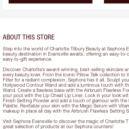
ABOUT THIS STORE
Step into the world of Charlotte Tilbury Beauty at Sephora Ev
beauty destination in Evansville awaits, offering an easy-to
easy-to-gift experience.
Discover Charlotte’s award-winning, best-selling skincare a
every beauty lover. From the iconic Pillow Talk collection to
Filter for a radiant complexion, Sephora has it all. Sculpt yo
Hollywood Contour Wand and add a luminous touch with the
Wand. Create a flawless base with the Airbrush Flawless Fo
your pout with the Lip Cheat Lip Liner. Lock in your look wi
Finish Setting Powder and add a touch of glamour with th
Palette. Revitalize your skin with the Magic Serum with Vit
makeup in place all day with the Airbrush Flawless Setting S
Visit Sephora Evansville to discover the magic of Charlotte T
great selection of products at our Sephora counters!