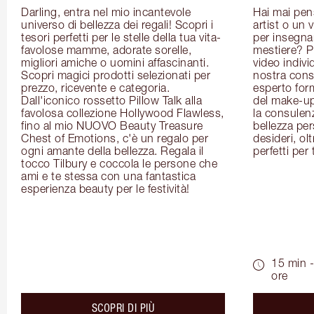
Darling, entra nel mio incantevole 
Hai mai pen
universo di bellezza dei regali! Scopri i 
artist o un 
tesori perfetti per le stelle della tua vita- 
per insegnart
favolose mamme, adorate sorelle, 
mestiere? P
migliori amiche o uomini affascinanti. 
video indivi
Scopri magici prodotti selezionati per 
nostra cons
prezzo, ricevente e categoria. 
esperto for
Dall'iconico rossetto Pillow Talk alla 
del make-up 
favolosa collezione Hollywood Flawless, 
la consulenza
fino al mio NUOVO Beauty Treasure 
bellezza pers
Chest of Emotions, c'è un regalo per 
desideri, olt
ogni amante della bellezza. Regala il 
perfetti per 
tocco Tilbury e coccola le persone che 
ami e te stessa con una fantastica 
esperienza beauty per le festività!
15 min -
ore
about the
SCOPRI DI PIÙ