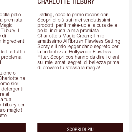
CHARLOTTE TILBURY
ella pelle 
Darling, ecco le prime recensioni! 
la premiata 
Scopri di più sui miei vendutissimi 
Magic 
prodotti per il make-up e la cura della 
ilbury. I 
pelle, inclusa la mia premiata 
 di 
Charlotte's Magic Cream; il mio 
 ingredienti 
amatissimo AIRbrush Flawless Setting 
Spray e il mio leggendario segreto per 
ti a tutti i 
la brillantezza, Hollywood Flawless 
l problema 
Filter. Scopri cos'hanno da dire i clienti 
 
sui miei amati segreti di bellezza prima 
di provare tu stessa la magia!
zione o 
Charlotte ha 
ome sieri, 
detergenti 
e al 
a tua 
 Tilbury per 
ero magici!
isto
out the
about the
SCOPRI DI PIÙ