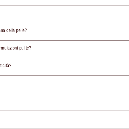
ana della pelle?
rmulazioni pulite?
ticità?