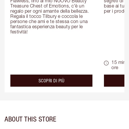
Flawless, fino al mio NUOVO Beauty 
segreti di be
Treasure Chest of Emotions, c'è un 
base ai tuoi 
regalo per ogni amante della bellezza. 
per i prodott
Regala il tocco Tilbury e coccola le 
persone che ami e te stessa con una 
fantastica esperienza beauty per le 
festività!
15 min -
ore
about the
SCOPRI DI PIÙ
ABOUT THIS STORE