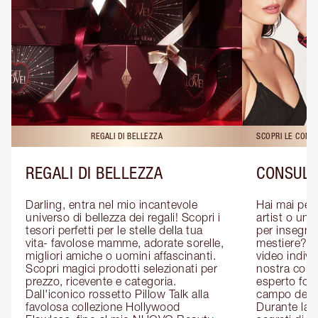
REGALI DI BELLEZZA
SCOPRI LE CONS
REGALI DI BELLEZZA
CONSULE
Darling, entra nel mio incantevole 
Hai mai pen
universo di bellezza dei regali! Scopri i 
artist o un 
tesori perfetti per le stelle della tua 
per insegnart
vita- favolose mamme, adorate sorelle, 
mestiere? P
migliori amiche o uomini affascinanti. 
video indivi
Scopri magici prodotti selezionati per 
nostra cons
prezzo, ricevente e categoria. 
esperto form
Dall'iconico rossetto Pillow Talk alla 
campo del m
favolosa collezione Hollywood 
Durante la c