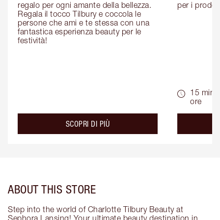
regalo per ogni amante della bellezza. 
per i prodott
Regala il tocco Tilbury e coccola le 
persone che ami e te stessa con una 
fantastica esperienza beauty per le 
festività!
15 min -
ore
about the
SCOPRI DI PIÙ
ABOUT THIS STORE
Step into the world of Charlotte Tilbury Beauty at
Sephora Lansing! Your ultimate beauty destination in