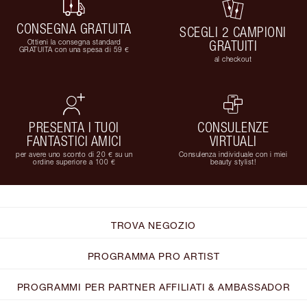
CONSEGNA GRATUITA
SCEGLI 2 CAMPIONI
Ottieni la consegna standard
GRATUITI
GRATUITA con una spesa di 59 €
al checkout
PRESENTA I TUOI
CONSULENZE
FANTASTICI AMICI
VIRTUALI
per avere uno sconto di 20 € su un
Consulenza individuale con i miei
ordine superiore a 100 €
beauty stylist!
TROVA NEGOZIO
PROGRAMMA PRO ARTIST
PROGRAMMI PER PARTNER AFFILIATI & AMBASSADOR