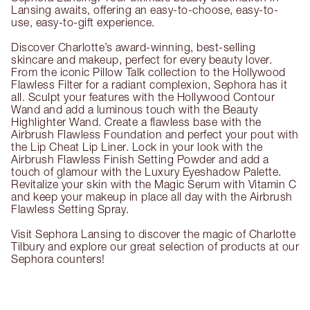
Lansing awaits, offering an easy-to-choose, easy-to-
use, easy-to-gift experience.
Discover Charlotte’s award-winning, best-selling
skincare and makeup, perfect for every beauty lover.
From the iconic Pillow Talk collection to the Hollywood
Flawless Filter for a radiant complexion, Sephora has it
all. Sculpt your features with the Hollywood Contour
Wand and add a luminous touch with the Beauty
Highlighter Wand. Create a flawless base with the
Airbrush Flawless Foundation and perfect your pout with
the Lip Cheat Lip Liner. Lock in your look with the
Airbrush Flawless Finish Setting Powder and add a
touch of glamour with the Luxury Eyeshadow Palette.
Revitalize your skin with the Magic Serum with Vitamin C
and keep your makeup in place all day with the Airbrush
Flawless Setting Spray.
Visit Sephora Lansing to discover the magic of Charlotte
Tilbury and explore our great selection of products at our
Sephora counters!