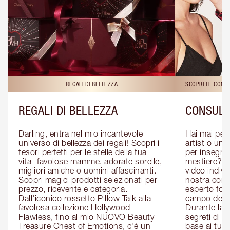
REGALI DI BELLEZZA
SCOPRI LE CONS
REGALI DI BELLEZZA
CONSULE
Darling, entra nel mio incantevole 
Hai mai pen
universo di bellezza dei regali! Scopri i 
artist o un 
tesori perfetti per le stelle della tua 
per insegnart
vita- favolose mamme, adorate sorelle, 
mestiere? P
migliori amiche o uomini affascinanti. 
video indivi
Scopri magici prodotti selezionati per 
nostra cons
prezzo, ricevente e categoria. 
esperto form
Dall'iconico rossetto Pillow Talk alla 
campo del m
favolosa collezione Hollywood 
Durante la c
Flawless, fino al mio NUOVO Beauty 
segreti di be
Treasure Chest of Emotions, c'è un 
base ai tuoi 