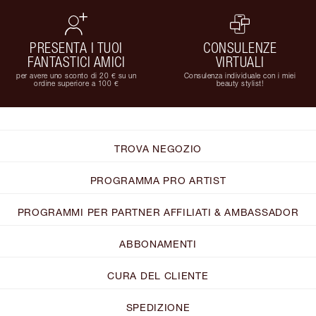
PRESENTA I TUOI
CONSULENZE
FANTASTICI AMICI
VIRTUALI
per avere uno sconto di 20 € su un
Consulenza individuale con i miei
ordine superiore a 100 €
beauty stylist!
TROVA NEGOZIO
PROGRAMMA PRO ARTIST
PROGRAMMI PER PARTNER AFFILIATI & AMBASSADOR
ABBONAMENTI
CURA DEL CLIENTE
SPEDIZIONE