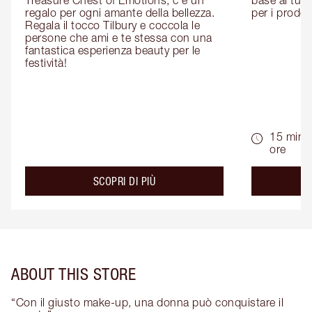
Treasure Chest of Emotions, c'è un 
base ai tuoi 
regalo per ogni amante della bellezza. 
per i prodott
Regala il tocco Tilbury e coccola le 
persone che ami e te stessa con una 
fantastica esperienza beauty per le 
festività!
15 min -
ore
about the
SCOPRI DI PIÙ
ABOUT THIS STORE
“Con il giusto make-up, una donna può conquistare il