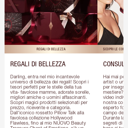
REGALI DI BELLEZZA
SCOPRI LE CONS
REGALI DI BELLEZZA
CONSULE
Darling, entra nel mio incantevole 
Hai mai pen
universo di bellezza dei regali! Scopri i 
artist o un 
tesori perfetti per le stelle della tua 
per insegnart
vita- favolose mamme, adorate sorelle, 
mestiere? P
migliori amiche o uomini affascinanti. 
video indivi
Scopri magici prodotti selezionati per 
nostra cons
prezzo, ricevente e categoria. 
esperto form
Dall'iconico rossetto Pillow Talk alla 
campo del m
favolosa collezione Hollywood 
Durante la c
Flawless, fino al mio NUOVO Beauty 
segreti di be