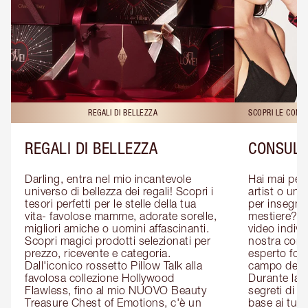
REGALI DI BELLEZZA
SCOPRI LE CONS
REGALI DI BELLEZZA
CONSULE
Darling, entra nel mio incantevole 
Hai mai pen
universo di bellezza dei regali! Scopri i 
artist o un 
tesori perfetti per le stelle della tua 
per insegnart
vita- favolose mamme, adorate sorelle, 
mestiere? P
migliori amiche o uomini affascinanti. 
video indivi
Scopri magici prodotti selezionati per 
nostra cons
prezzo, ricevente e categoria. 
esperto form
Dall'iconico rossetto Pillow Talk alla 
campo del m
favolosa collezione Hollywood 
Durante la c
Flawless, fino al mio NUOVO Beauty 
segreti di be
Treasure Chest of Emotions, c'è un 
base ai tuoi 