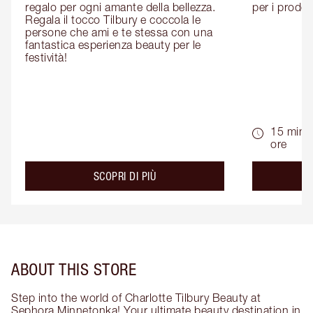
regalo per ogni amante della bellezza. 
per i prodott
Regala il tocco Tilbury e coccola le 
persone che ami e te stessa con una 
fantastica esperienza beauty per le 
festività!
15 min -
ore
about the
SCOPRI DI PIÙ
ABOUT THIS STORE
Step into the world of Charlotte Tilbury Beauty at
Sephora Minnetonka! Your ultimate beauty destination in