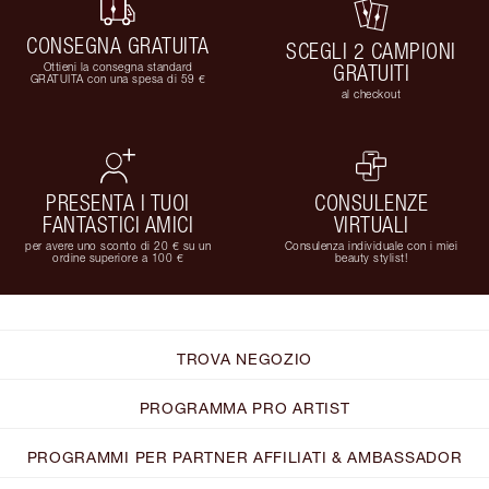
CONSEGNA GRATUITA
SCEGLI 2 CAMPIONI
Ottieni la consegna standard
GRATUITI
GRATUITA con una spesa di 59 €
al checkout
PRESENTA I TUOI
CONSULENZE
FANTASTICI AMICI
VIRTUALI
per avere uno sconto di 20 € su un
Consulenza individuale con i miei
ordine superiore a 100 €
beauty stylist!
TROVA NEGOZIO
PROGRAMMA PRO ARTIST
PROGRAMMI PER PARTNER AFFILIATI & AMBASSADOR