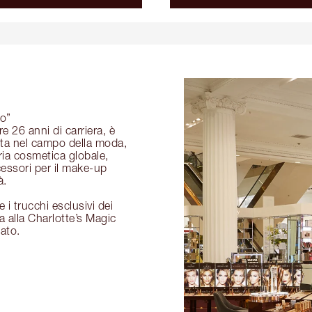
do”
e 26 anni di carriera, è
esta nel campo della moda,
ria cosmetica globale,
cessori per il make-up
à.
 i trucchi esclusivi dei
a alla Charlotte’s Magic
nato.