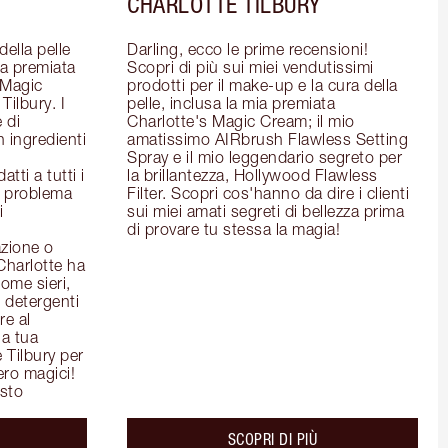
CHARLOTTE TILBURY
ella pelle 
Darling, ecco le prime recensioni! 
la premiata 
Scopri di più sui miei vendutissimi 
Magic 
prodotti per il make-up e la cura della 
ilbury. I 
pelle, inclusa la mia premiata 
 di 
Charlotte's Magic Cream; il mio 
 ingredienti 
amatissimo AIRbrush Flawless Setting 
Spray e il mio leggendario segreto per 
ti a tutti i 
la brillantezza, Hollywood Flawless 
l problema 
Filter. Scopri cos'hanno da dire i clienti 
 
sui miei amati segreti di bellezza prima 
di provare tu stessa la magia!
zione o 
Charlotte ha 
ome sieri, 
detergenti 
e al 
a tua 
 Tilbury per 
ero magici!
isto
out the
about the
SCOPRI DI PIÙ