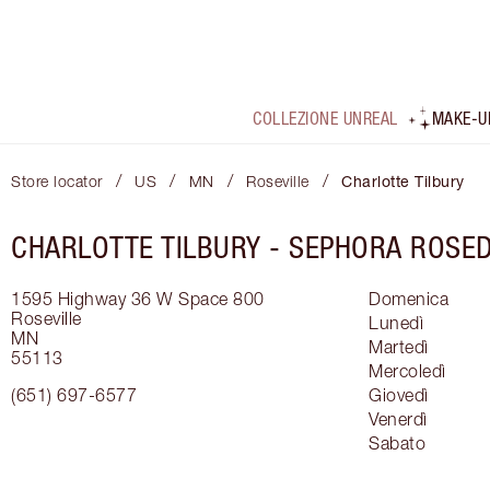
COLLEZIONE UNREAL
MAKE-U
/
/
/
/
Store locator
US
MN
Roseville
Charlotte Tilbury
CHARLOTTE TILBURY -
SEPHORA ROSE
1595 Highway 36 W
Space 800
Domenica
Roseville
Lunedì
MN
Martedì
55113
Mercoledì
(651) 697-6577
Giovedì
Venerdì
Sabato