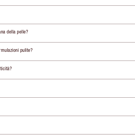
ana della pelle?
rmulazioni pulite?
ticità?