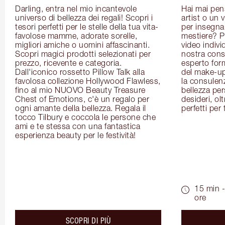
Darling, entra nel mio incantevole 
Hai mai pen
universo di bellezza dei regali! Scopri i 
artist o un 
tesori perfetti per le stelle della tua vita- 
per insegnart
favolose mamme, adorate sorelle, 
mestiere? P
migliori amiche o uomini affascinanti. 
video indivi
Scopri magici prodotti selezionati per 
nostra cons
prezzo, ricevente e categoria. 
esperto for
Dall'iconico rossetto Pillow Talk alla 
del make-up 
favolosa collezione Hollywood Flawless, 
la consulenza
fino al mio NUOVO Beauty Treasure 
bellezza pers
Chest of Emotions, c'è un regalo per 
desideri, olt
ogni amante della bellezza. Regala il 
perfetti per 
tocco Tilbury e coccola le persone che 
ami e te stessa con una fantastica 
esperienza beauty per le festività!
15 min -
ore
about the
SCOPRI DI PIÙ