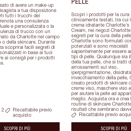
PELLE
sato di avere un make-up 
visagista a tua disposizione 
Scopri i prodotti per la cura d
i tutti i trucchi del 
clinicamente testati, tra cui 
renota una consulenza 
crema idratante Charlotte's 
duale e personalizzata o la 
Cream, nei negozi Charlotte T
ulenza di trucco con un 
segreti per la cura della pelle
mato da Charlotte nel campo 
Charlotte sono formulati con
o della skincare. Durante 
potenziati e sono miscelati 
 scoprirai facili segreti di 
sapientemente per essere adat
onalizzati in base ai tuoi 
tipi di pelle. Qualunque sia i
re ai consigli per i prodotti 
della tua pelle, che si tratti di
te.
arrossamenti sul viso, 
iperpigmentazione, disidrata
invecchiamento della pelle, 
creato prodotti di skincare c
creme viso, maschere viso e 
per aiutare la pelle ad apparir
meglio. Acquista ora e crea l
routine di skincare Charlotte
risultati che sembrano davv
 2
Riscattabile previo
Riscattabile previo acqu
acquisto
about the
ab
SCOPRI DI PIÙ
SCOPRI DI PIÙ