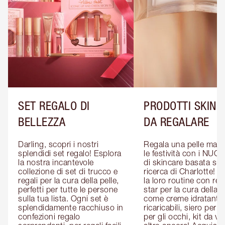
SET REGALO DI
PRODOTTI SKINC
BELLEZZA
DA REGALARE
Darling, scopri i nostri 
Regala una pelle magic
splendidi set regalo! Esplora 
le festività con i NUOVI
la nostra incantevole 
di skincare basata sull
collezione di set di trucco e 
ricerca di Charlotte! P
regali per la cura della pelle, 
la loro routine con rega
perfetti per tutte le persone 
star per la cura della pe
sulla tua lista. Ogni set è 
come creme idratanti 
splendidamente racchiuso in 
ricaricabili, siero per il 
confezioni regalo 
per gli occhi, kit da via