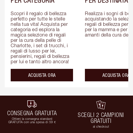
Scopri il regalo di bellezza 
Realizza i sogni di bell
perfetto per tutte le stelle 
acquistando la selezion
nella tua vita! Acquista per 
regali di bellezza per lui
categoria ed esplora la 
per la mamma e per gli
magica selezione di regali 
amanti della cura della
per la cura della pelle di 
Charlotte, i set di trucchi, i 
regali di lusso per lei, 
pensierini, regali di bellezza 
per lui e tanto altro ancora!
ACQUISTA ORA
ACQUISTA ORA
CONSEGNA GRATUITA
SCEGLI 2 CAMPIONI
Ottieni la consegna standard
GRATUITI
GRATUITA con una spesa di 59 €
al checkout