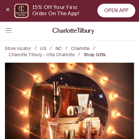
15% Off Your First 
OPEN APP
Order On The App!
/
/
/
/
Store locator
US
NC
Charlotte
/
Charlotte Tilbury - Ulta Charlotte
Shop Gifts