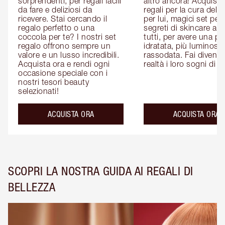
sorprendenti, per regali facili 
altro ancora! Acquista i
da fare e deliziosi da 
regali per la cura della 
ricevere. Stai cercando il 
per lui, magici set per le
regalo perfetto o una 
segreti di skincare adat
coccola per te? I nostri set 
tutti, per avere una pel
regalo offrono sempre un 
idratata, più luminosa 
valore e un lusso incredibili. 
rassodata. Fai diventar
Acquista ora e rendi ogni 
realtà i loro sogni di b
occasione speciale con i 
nostri tesori beauty 
selezionati!
ACQUISTA ORA
ACQUISTA ORA
SCOPRI LA NOSTRA GUIDA AI REGALI DI
BELLEZZA