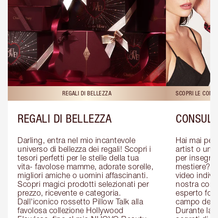
REGALI DI BELLEZZA
SCOPRI LE CONS
REGALI DI BELLEZZA
CONSULE
Darling, entra nel mio incantevole 
Hai mai pen
universo di bellezza dei regali! Scopri i 
artist o un 
tesori perfetti per le stelle della tua 
per insegnart
vita- favolose mamme, adorate sorelle, 
mestiere? P
migliori amiche o uomini affascinanti. 
video indivi
Scopri magici prodotti selezionati per 
nostra cons
prezzo, ricevente e categoria. 
esperto form
Dall'iconico rossetto Pillow Talk alla 
campo del m
favolosa collezione Hollywood 
Durante la c