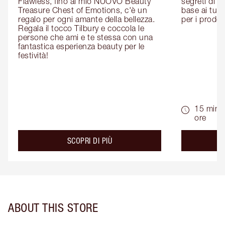
Flawless, fino al mio NUOVO Beauty 
segreti di be
Treasure Chest of Emotions, c'è un 
base ai tuoi 
regalo per ogni amante della bellezza. 
per i prodott
Regala il tocco Tilbury e coccola le 
persone che ami e te stessa con una 
fantastica esperienza beauty per le 
festività!
15 min -
ore
about the
SCOPRI DI PIÙ
ABOUT THIS STORE