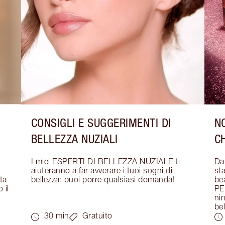
CONSIGLI E SUGGERIMENTI DI
NO
BELLEZZA NUZIALI
C
I miei ESPERTI DI BELLEZZA NUZIALE ti 
Dar
aiuteranno a far avverare i tuoi sogni di 
sta
a 
bellezza: puoi porre qualsiasi domanda!
bea
il 
PE
nin
bel
30 min
Gratuito