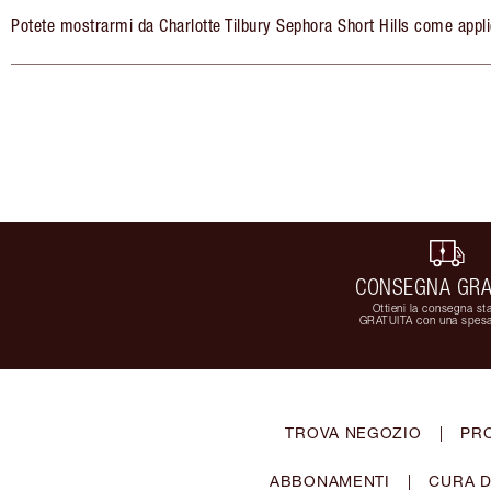
Potete mostrarmi da Charlotte Tilbury Sephora Short Hills come applic
CONSEGNA GRA
Ottieni la consegna st
GRATUITA con una spesa
TROVA NEGOZIO
|
PR
ABBONAMENTI
|
CURA D