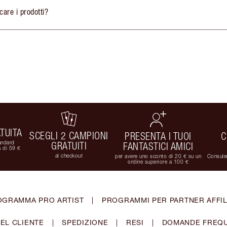
are i prodotti?
TUITA
SCEGLI 2 CAMPIONI
PRESENTA I TUOI
C
andard
GRATUITI
FANTASTICI AMICI
 di 59 €
al checkout
per avere uno sconto di 20 € su un
Consulen
ordine superiore a 100 €
OGRAMMA PRO ARTIST
|
PROGRAMMI PER PARTNER AFFIL
EL CLIENTE
|
SPEDIZIONE
|
RESI
|
DOMANDE FREQU