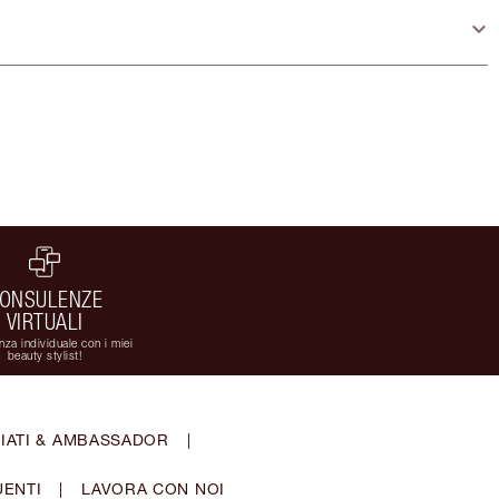
ONSULENZE
VIRTUALI
za individuale con i miei
beauty stylist!
IATI & AMBASSADOR
|
ENTI
|
LAVORA CON NOI