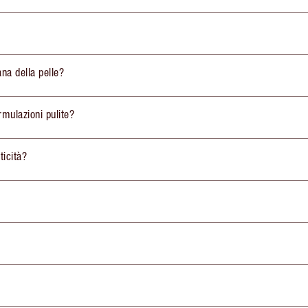
ana della pelle?
rmulazioni pulite?
ticità?