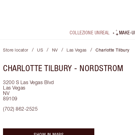
COLLEZIONE UNREAL
MAKE-U
/
/
/
/
Store locator
US
NV
Las Vegas
Charlotte Tilbury
CHARLOTTE TILBURY -
NORDSTROM
3200 S Las Vegas Blvd
Las Vegas
NV
89109
(702) 862-2525
SHOW IN MAPS