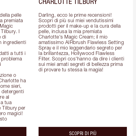
CHARLOTTE TILBURY
ella pelle 
Darling, ecco le prime recensioni! 
la premiata 
Scopri di più sui miei vendutissimi 
Magic 
prodotti per il make-up e la cura della 
ilbury. I 
pelle, inclusa la mia premiata 
 di 
Charlotte's Magic Cream; il mio 
 ingredienti 
amatissimo AIRbrush Flawless Setting 
Spray e il mio leggendario segreto per 
ti a tutti i 
la brillantezza, Hollywood Flawless 
l problema 
Filter. Scopri cos'hanno da dire i clienti 
 
sui miei amati segreti di bellezza prima 
di provare tu stessa la magia!
zione o 
Charlotte ha 
ome sieri, 
detergenti 
e al 
a tua 
 Tilbury per 
ero magici!
isto
out the
about the
SCOPRI DI PIÙ