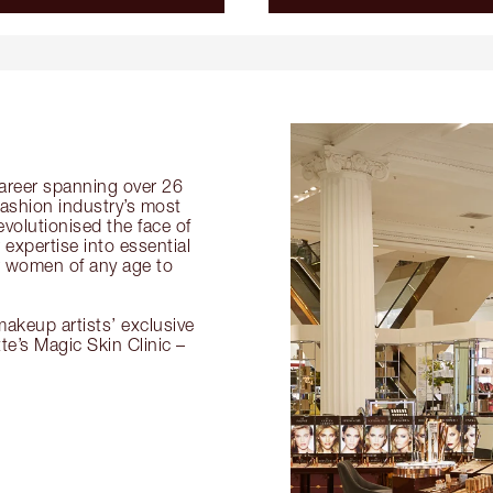
 career spanning over 26
fashion industry’s most
volutionised the face of
expertise into essential
or women of any age to
akeup artists’ exclusive
tte’s Magic Skin Clinic –
.