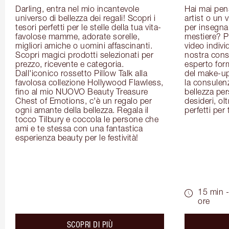
Darling, entra nel mio incantevole 
Hai mai pen
universo di bellezza dei regali! Scopri i 
artist o un 
tesori perfetti per le stelle della tua vita- 
per insegnart
favolose mamme, adorate sorelle, 
mestiere? P
migliori amiche o uomini affascinanti. 
video indivi
Scopri magici prodotti selezionati per 
nostra cons
prezzo, ricevente e categoria. 
esperto for
Dall'iconico rossetto Pillow Talk alla 
del make-up 
favolosa collezione Hollywood Flawless, 
la consulenza
fino al mio NUOVO Beauty Treasure 
bellezza pers
Chest of Emotions, c'è un regalo per 
desideri, olt
ogni amante della bellezza. Regala il 
perfetti per 
tocco Tilbury e coccola le persone che 
ami e te stessa con una fantastica 
esperienza beauty per le festività!
15 min -
ore
about the
SCOPRI DI PIÙ