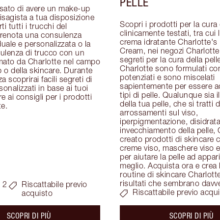
PELLE
sato di avere un make-up 
visagista a tua disposizione 
Scopri i prodotti per la cura d
i tutti i trucchi del 
clinicamente testati, tra cui 
renota una consulenza 
crema idratante Charlotte's 
duale e personalizzata o la 
Cream, nei negozi Charlotte T
ulenza di trucco con un 
segreti per la cura della pelle
mato da Charlotte nel campo 
Charlotte sono formulati con
o della skincare. Durante 
potenziati e sono miscelati 
 scoprirai facili segreti di 
sapientemente per essere adat
onalizzati in base ai tuoi 
tipi di pelle. Qualunque sia i
re ai consigli per i prodotti 
della tua pelle, che si tratti di
te.
arrossamenti sul viso, 
iperpigmentazione, disidrata
invecchiamento della pelle, 
creato prodotti di skincare c
creme viso, maschere viso e 
per aiutare la pelle ad apparir
meglio. Acquista ora e crea l
routine di skincare Charlotte
risultati che sembrano davv
 2
Riscattabile previo
Riscattabile previo acqu
acquisto
about the
ab
SCOPRI DI PIÙ
SCOPRI DI PIÙ