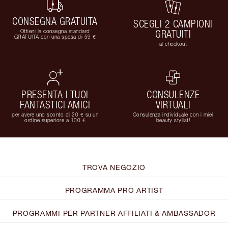
CONSEGNA GRATUITA
SCEGLI 2 CAMPIONI
Ottieni la consegna standard
GRATUITI
GRATUITA con una spesa di 59 €
al checkout
PRESENTA I TUOI
CONSULENZE
FANTASTICI AMICI
VIRTUALI
per avere uno sconto di 20 € su un
Consulenza individuale con i miei
ordine superiore a 100 €
beauty stylist!
TROVA NEGOZIO
PROGRAMMA PRO ARTIST
PROGRAMMI PER PARTNER AFFILIATI & AMBASSADOR