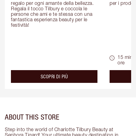
regalo per ogni amante della bellezza. 
per i prodott
Regala il tocco Tilbury e coccola le 
persone che ami e te stessa con una 
fantastica esperienza beauty per le 
festività!
15 min -
ore
about the
SCOPRI DI PIÙ
ABOUT THIS STORE
Step into the world of Charlotte Tilbury Beauty at
Sephora Tigard! Your ultimate beauty destination in