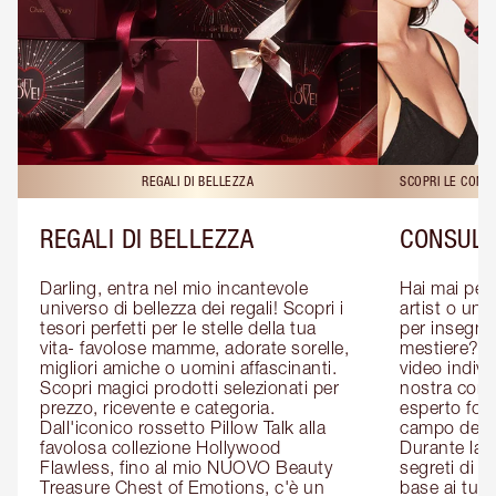
REGALI DI BELLEZZA
SCOPRI LE CONS
REGALI DI BELLEZZA
CONSULE
Darling, entra nel mio incantevole 
Hai mai pen
universo di bellezza dei regali! Scopri i 
artist o un 
tesori perfetti per le stelle della tua 
per insegnart
vita- favolose mamme, adorate sorelle, 
mestiere? P
migliori amiche o uomini affascinanti. 
video indivi
Scopri magici prodotti selezionati per 
nostra cons
prezzo, ricevente e categoria. 
esperto form
Dall'iconico rossetto Pillow Talk alla 
campo del m
favolosa collezione Hollywood 
Durante la c
Flawless, fino al mio NUOVO Beauty 
segreti di be
Treasure Chest of Emotions, c'è un 
base ai tuoi 