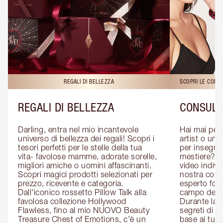
REGALI DI BELLEZZA
SCOPRI LE CONS
REGALI DI BELLEZZA
CONSULE
Darling, entra nel mio incantevole 
Hai mai pen
universo di bellezza dei regali! Scopri i 
artist o un 
tesori perfetti per le stelle della tua 
per insegnart
vita- favolose mamme, adorate sorelle, 
mestiere? P
migliori amiche o uomini affascinanti. 
video indivi
Scopri magici prodotti selezionati per 
nostra cons
prezzo, ricevente e categoria. 
esperto form
Dall'iconico rossetto Pillow Talk alla 
campo del m
favolosa collezione Hollywood 
Durante la c
Flawless, fino al mio NUOVO Beauty 
segreti di be
Treasure Chest of Emotions, c'è un 
base ai tuoi 