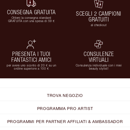
CONSEGNA GRATUITA
SCEGLI 2 CAMPIONI
Ottieni la consegna standard
GRATUITI
GRATUITA con una spesa di 59 €
al checkout
PRESENTA I TUOI
CONSULENZE
FANTASTICI AMICI
VIRTUALI
per avere uno sconto di 20 € su un
Consulenza individuale con i miei
ordine superiore a 100 €
beauty stylist!
TROVA NEGOZIO
PROGRAMMA PRO ARTIST
PROGRAMMI PER PARTNER AFFILIATI & AMBASSADOR