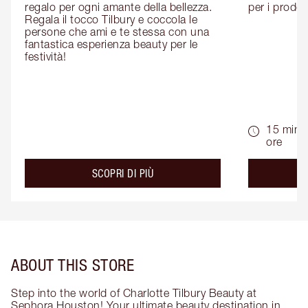
regalo per ogni amante della bellezza. 
per i prodott
Regala il tocco Tilbury e coccola le 
persone che ami e te stessa con una 
fantastica esperienza beauty per le 
festività!
15 min -
ore
about the
SCOPRI DI PIÙ
ABOUT THIS STORE
Step into the world of Charlotte Tilbury Beauty at
Sephora Houston! Your ultimate beauty destination in