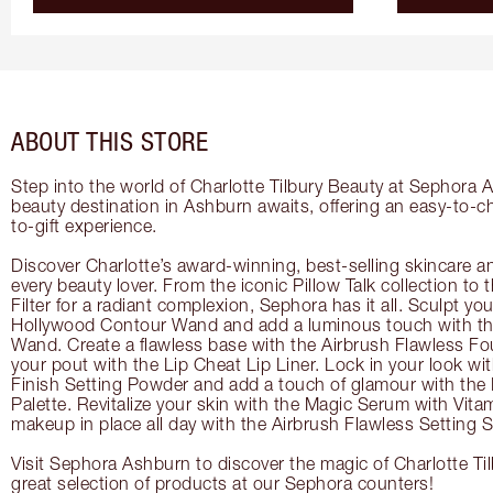
ABOUT THIS STORE
Step into the world of Charlotte Tilbury Beauty at Sephora 
beauty destination in Ashburn awaits, offering an easy-to-c
to-gift experience.
Discover Charlotte’s award-winning, best-selling skincare a
every beauty lover. From the iconic Pillow Talk collection to
Filter for a radiant complexion, Sephora has it all. Sculpt yo
Hollywood Contour Wand and add a luminous touch with the
Wand. Create a flawless base with the Airbrush Flawless Fo
your pout with the Lip Cheat Lip Liner. Lock in your look wi
Finish Setting Powder and add a touch of glamour with th
Palette. Revitalize your skin with the Magic Serum with Vit
makeup in place all day with the Airbrush Flawless Setting S
Visit Sephora Ashburn to discover the magic of Charlotte Ti
great selection of products at our Sephora counters!