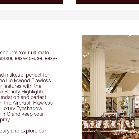
Ashburn! Your ultimate
hoose, easy-to-use, easy-
nd makeup, perfect for
 the Hollywood Flawless
ur features with the
 Beauty Highlighter
undation and perfect
th the Airbrush Flawless
e Luxury Eyeshadow
amin C and keep your
pray.
lbury and explore our