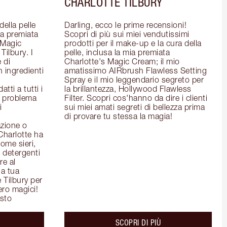
CHARLOTTE TILBURY
ella pelle 
Darling, ecco le prime recensioni! 
la premiata 
Scopri di più sui miei vendutissimi 
Magic 
prodotti per il make-up e la cura della 
ilbury. I 
pelle, inclusa la mia premiata 
 di 
Charlotte's Magic Cream; il mio 
 ingredienti 
amatissimo AIRbrush Flawless Setting 
Spray e il mio leggendario segreto per 
ti a tutti i 
la brillantezza, Hollywood Flawless 
l problema 
Filter. Scopri cos'hanno da dire i clienti 
 
sui miei amati segreti di bellezza prima 
di provare tu stessa la magia!
zione o 
Charlotte ha 
ome sieri, 
detergenti 
e al 
a tua 
 Tilbury per 
ero magici!
isto
out the
about the
SCOPRI DI PIÙ