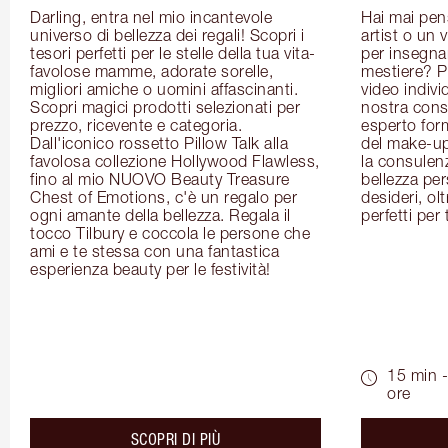
Darling, entra nel mio incantevole 
Hai mai pen
universo di bellezza dei regali! Scopri i 
artist o un 
tesori perfetti per le stelle della tua vita- 
per insegnart
favolose mamme, adorate sorelle, 
mestiere? P
migliori amiche o uomini affascinanti. 
video indivi
Scopri magici prodotti selezionati per 
nostra cons
prezzo, ricevente e categoria. 
esperto for
Dall'iconico rossetto Pillow Talk alla 
del make-up 
favolosa collezione Hollywood Flawless, 
la consulenza
fino al mio NUOVO Beauty Treasure 
bellezza pers
Chest of Emotions, c'è un regalo per 
desideri, olt
ogni amante della bellezza. Regala il 
perfetti per 
tocco Tilbury e coccola le persone che 
ami e te stessa con una fantastica 
esperienza beauty per le festività!
15 min -
ore
about the
SCOPRI DI PIÙ