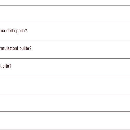
ana della pelle?
rmulazioni pulite?
ticità?