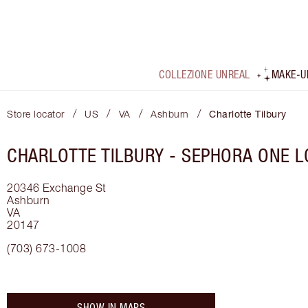
COLLEZIONE UNREAL
MAKE-U
/
/
/
/
Store locator
US
VA
Ashburn
Charlotte Tilbury
CHARLOTTE TILBURY -
SEPHORA ONE 
20346 Exchange St
Ashburn
VA
20147
(703) 673-1008
SHOW IN MAPS