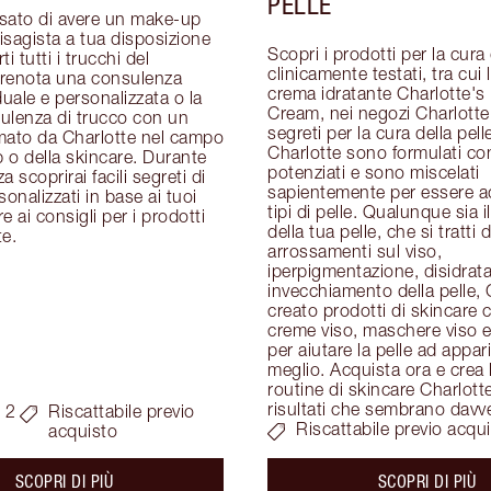
PELLE
sato di avere un make-up 
visagista a tua disposizione 
Scopri i prodotti per la cura d
i tutti i trucchi del 
clinicamente testati, tra cui 
renota una consulenza 
crema idratante Charlotte's 
duale e personalizzata o la 
Cream, nei negozi Charlotte T
ulenza di trucco con un 
segreti per la cura della pelle
mato da Charlotte nel campo 
Charlotte sono formulati con
o della skincare. Durante 
potenziati e sono miscelati 
 scoprirai facili segreti di 
sapientemente per essere adat
onalizzati in base ai tuoi 
tipi di pelle. Qualunque sia i
re ai consigli per i prodotti 
della tua pelle, che si tratti di
te.
arrossamenti sul viso, 
iperpigmentazione, disidrata
invecchiamento della pelle, 
creato prodotti di skincare c
creme viso, maschere viso e 
per aiutare la pelle ad apparir
meglio. Acquista ora e crea l
routine di skincare Charlotte
risultati che sembrano davv
 2
Riscattabile previo
Riscattabile previo acqu
acquisto
about the
ab
SCOPRI DI PIÙ
SCOPRI DI PIÙ