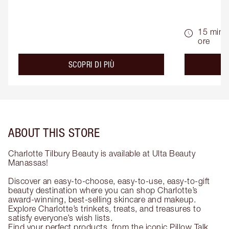
15 min -
ore
about the
SCOPRI DI PIÙ
ABOUT THIS STORE
Charlotte Tilbury Beauty is available at Ulta Beauty
Manassas!
Discover an easy-to-choose, easy-to-use, easy-to-gift
beauty destination where you can shop Charlotte’s
award-winning, best-selling skincare and makeup.
Explore Charlotte’s trinkets, treats, and treasures to
satisfy everyone’s wish lists.
Find your perfect products, from the iconic Pillow Talk