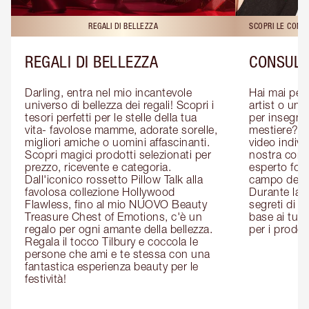
REGALI DI BELLEZZA
SCOPRI LE CONS
REGALI DI BELLEZZA
CONSULE
Darling, entra nel mio incantevole 
Hai mai pen
universo di bellezza dei regali! Scopri i 
artist o un 
tesori perfetti per le stelle della tua 
per insegnart
vita- favolose mamme, adorate sorelle, 
mestiere? P
migliori amiche o uomini affascinanti. 
video indivi
Scopri magici prodotti selezionati per 
nostra cons
prezzo, ricevente e categoria. 
esperto form
Dall'iconico rossetto Pillow Talk alla 
campo del m
favolosa collezione Hollywood 
Durante la c
Flawless, fino al mio NUOVO Beauty 
segreti di be
Treasure Chest of Emotions, c'è un 
base ai tuoi 
regalo per ogni amante della bellezza. 
per i prodott
Regala il tocco Tilbury e coccola le 
persone che ami e te stessa con una 
fantastica esperienza beauty per le 
festività!