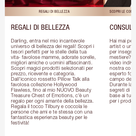
REGALI DI BELLEZZA
SCOPRI LE CONS
REGALI DI BELLEZZA
CONSULE
Darling, entra nel mio incantevole 
Hai mai pen
universo di bellezza dei regali! Scopri i 
artist o un 
tesori perfetti per le stelle della tua 
per insegnart
vita- favolose mamme, adorate sorelle, 
mestiere? P
migliori amiche o uomini affascinanti. 
video indivi
Scopri magici prodotti selezionati per 
nostra cons
prezzo, ricevente e categoria. 
esperto form
Dall'iconico rossetto Pillow Talk alla 
campo del m
favolosa collezione Hollywood 
Durante la c
Flawless, fino al mio NUOVO Beauty 
segreti di be
Treasure Chest of Emotions, c'è un 
base ai tuoi 
regalo per ogni amante della bellezza. 
per i prodott
Regala il tocco Tilbury e coccola le 
persone che ami e te stessa con una 
fantastica esperienza beauty per le 
festività!