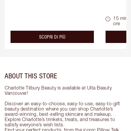
15 min -
ore
about the
SCOPRI DI PIÙ
ABOUT THIS STORE
Charlotte Tilbury Beauty is available at Ulta Beauty
Vancouver!
Discover an easy-to-choose, easy-to-use, easy-to-gift
beauty destination where you can shop Charlotte’s
award-winning, best-selling skincare and makeup.
Explore Charlotte’s trinkets, treats, and treasures to
satisfy everyone’s wish lists.
Find your perfect products, from the iconic Pillow Talk