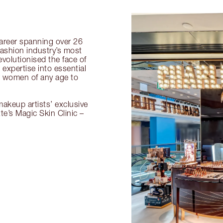
 career spanning over 26
fashion industry’s most
volutionised the face of
expertise into essential
or women of any age to
akeup artists’ exclusive
tte’s Magic Skin Clinic –
.