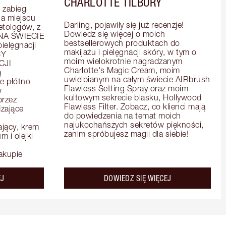
CHARLOTTE TILBURY
zabiegi 
 miejscu 
Darling, pojawiły się już recenzje! 
tologów, z 
Dowiedz się więcej o moich 
A ŚWIECIE 
bestsellerowych produktach do 
elęgnacji 
makijażu i pielęgnacji skóry, w tym o 
Y 
moim wielokrotnie nagradzanym 
JI 
Charlotte's Magic Cream, moim 
 
uwielbianym na całym świecie AIRbrush 
e płótno 
Flawless Setting Spray oraz moim 
 
kultowym sekrecie blasku, Hollywood 
rzez 
Flawless Filter. Zobacz, co klienci mają 
zające 
do powiedzenia na temat moich 
najukochańszych sekretów piękności, 
ący, krem 
zanim spróbujesz magii dla siebie!
 i olejki 
akupie
about the
about the
EJ
DOWIEDZ SIĘ WIĘCEJ