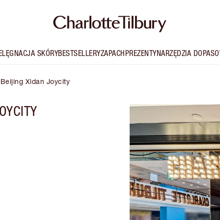
IELĘGNACJA SKÓRY
BESTSELLERY
ZAPACH
PREZENTY
NARZĘDZIA DOPASO
 Beijing Xidan Joycity
JOYCITY