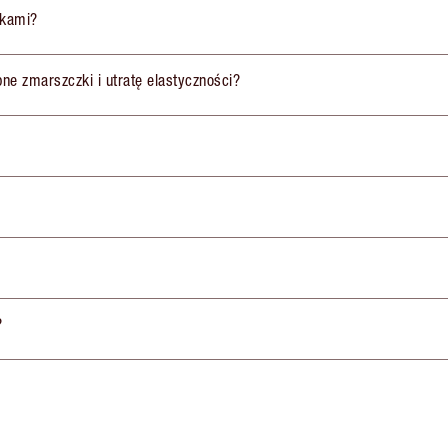
ikami?
obne zmarszczki i utratę elastyczności?
?