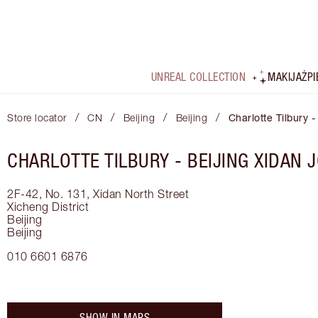
UNREAL COLLECTION
MAKIJAŻ
P
/
/
/
/
Store locator
CN
Beijing
Beijing
Charlotte Tilbury -
CHARLOTTE TILBURY -
BEIJING XIDAN 
2F-42, No. 131, Xidan North Street
Xicheng District
Beijing
Beijing
010 6601 6876
SHOW IN MAPS