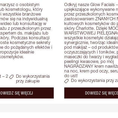
arzysz o osobistym 
Odkryj nasze Glow Facials – 
lub kosmetologu, który 
upiększające wykonywane na
i wszystkie branżowe 
przez przeszkolonych kosme
mów się na indywidualną 
zastosowaniem ZNANYCH N
 wideo lub konsultację w 
kultowych kosmetyków do pi
zażu z przeszkolonym przez 
skóry Charlotte. Dzięki MOC
kspertem ds. makijażu lub 
WARSTWOWEJ PIELĘGNAC
skóry. Podczas konsultacji 
wszystkie kosmetyki działają
roste kosmetyczne sekrety 
synergicznie, tworząc idealn
e do pożądanych efektów i 
pod makijaż – od produktów
opozycje idealnie 
oczyszczających i toników, p
kosmetyków.
maseczki do twarzy i wygład
peelingi kwasowe, po mój 
NAGRADZANY krem nawilżaj
na noc, krem pod oczy, serum
do ust!
t – 2
Do wykorzystania
Do wykorzystania przy z
przy zakupie
about the
OWIEDZ SIĘ WIĘCEJ
DOWIEDZ SIĘ WIĘC