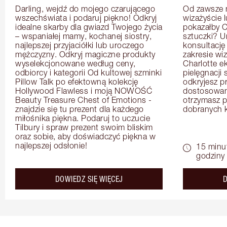
Darling, wejdź do mojego czarującego 
Od zawsze m
wszechświata i podaruj piękno! Odkryj 
wizażyście 
idealne skarby dla gwiazd Twojego życia 
pokazałby C
– wspaniałej mamy, kochanej siostry, 
sztuczki? U
najlepszej przyjaciółki lub uroczego 
konsultację
mężczyzny. Odkryj magiczne produkty 
zakresie wi
wyselekcjonowane według ceny, 
Charlotte e
odbiorcy i kategorii Od kultowej szminki 
pielęgnacji 
Pillow Talk po efektowną kolekcję 
odkryjesz p
Hollywood Flawless i moją NOWOŚĆ 
dostosowan
Beauty Treasure Chest of Emotions - 
otrzymasz pr
znajdzie się tu prezent dla każdego 
dobranych 
miłośnika piękna. Podaruj to uczucie 
Tilbury i spraw prezent swoim bliskim 
oraz sobie, aby doświadczyć piękna w 
najlepszej odsłonie!
15 minu
godziny
about the
DOWIEDZ SIĘ WIĘCEJ
D