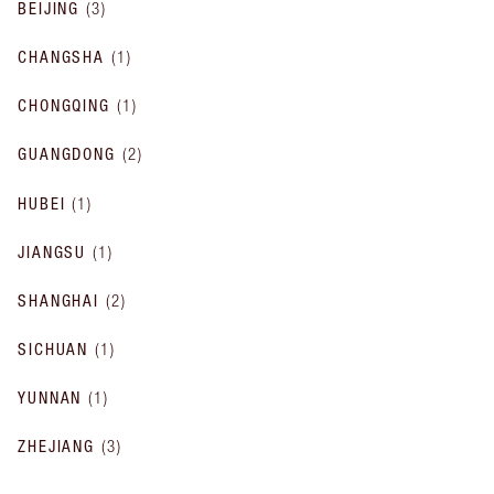
BEIJING
(
3
)
CHANGSHA
(
1
)
CHONGQING
(
1
)
GUANGDONG
(
2
)
HUBEI
(
1
)
JIANGSU
(
1
)
SHANGHAI
(
2
)
SICHUAN
(
1
)
YUNNAN
(
1
)
ZHEJIANG
(
3
)