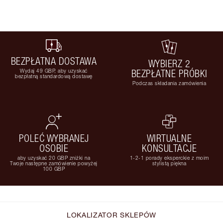
BEZPŁATNA DOSTAWA
WYBIERZ 2
Wydaj 49 GBP, aby uzyskać
BEZPŁATNE PRÓBKI
bezpłatną standardową dostawę
Podczas składania zamówienia
POLEĆ WYBRANEJ
WIRTUALNE
OSOBIE
KONSULTACJE
aby uzyskać 20 GBP zniżki na
1-2-1 porady eksperckie z moim
Twoje następne zamówienie powyżej
stylistą piękna
100 GBP
LOKALIZATOR SKLEPÓW