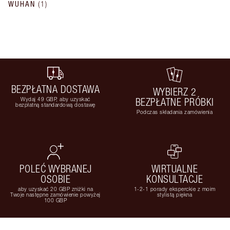
WUHAN
(
1
)
BEZPŁATNA DOSTAWA
WYBIERZ 2
Wydaj 49 GBP, aby uzyskać
BEZPŁATNE PRÓBKI
bezpłatną standardową dostawę
Podczas składania zamówienia
POLEĆ WYBRANEJ
WIRTUALNE
OSOBIE
KONSULTACJE
aby uzyskać 20 GBP zniżki na
1-2-1 porady eksperckie z moim
Twoje następne zamówienie powyżej
stylistą piękna
100 GBP