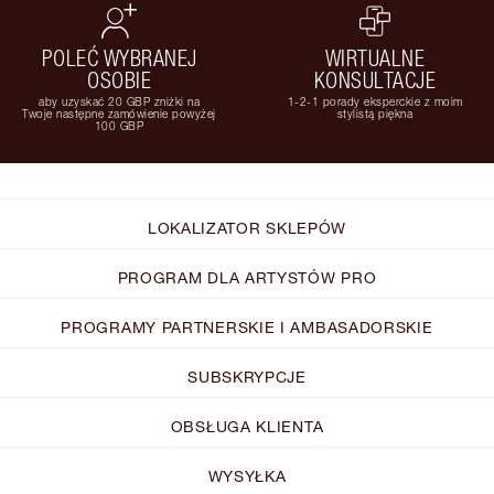
POLEĆ WYBRANEJ
WIRTUALNE
OSOBIE
KONSULTACJE
aby uzyskać 20 GBP zniżki na
1-2-1 porady eksperckie z moim
Twoje następne zamówienie powyżej
stylistą piękna
100 GBP
LOKALIZATOR SKLEPÓW
PROGRAM DLA ARTYSTÓW PRO
PROGRAMY PARTNERSKIE I AMBASADORSKIE
SUBSKRYPCJE
OBSŁUGA KLIENTA
WYSYŁKA