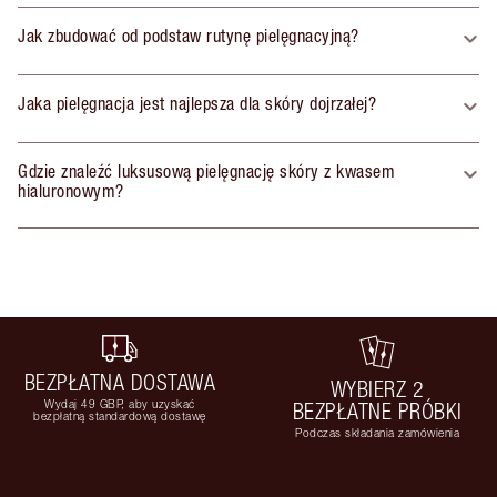
Jak zbudować od podstaw rutynę pielęgnacyjną?
Jaka pielęgnacja jest najlepsza dla skóry dojrzałej?
Gdzie znaleźć luksusową pielęgnację skóry z kwasem
hialuronowym?
BEZPŁATNA DOSTAWA
WYBIERZ 2
Wydaj 49 GBP, aby uzyskać
BEZPŁATNE PRÓBKI
bezpłatną standardową dostawę
Podczas składania zamówienia