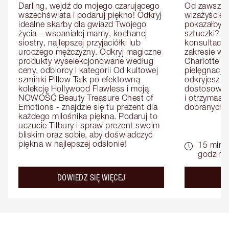
Darling, wejdź do mojego czarującego 
Od zawsze m
wszechświata i podaruj piękno! Odkryj 
wizażyście 
idealne skarby dla gwiazd Twojego 
pokazałby C
życia – wspaniałej mamy, kochanej 
sztuczki? U
siostry, najlepszej przyjaciółki lub 
konsultację
uroczego mężczyzny. Odkryj magiczne 
zakresie wi
produkty wyselekcjonowane według 
Charlotte e
ceny, odbiorcy i kategorii Od kultowej 
pielęgnacji 
szminki Pillow Talk po efektowną 
odkryjesz p
kolekcję Hollywood Flawless i moją 
dostosowan
NOWOŚĆ Beauty Treasure Chest of 
i otrzymasz 
Emotions - znajdzie się tu prezent dla 
dobranych 
każdego miłośnika piękna. Podaruj to 
uczucie Tilbury i spraw prezent swoim 
bliskim oraz sobie, aby doświadczyć 
piękna w najlepszej odsłonie!
15 minu
godziny
about the
DOWIEDZ SIĘ WIĘCEJ
D